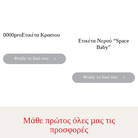
0000proΕτικέτα Κρασιου
Ετικέτα Νερού “Space
Ξύλινο Μπρελόκ
Baby”
Αυτοκόλλητες ετικέτες για
Φτιάξε το δικό σου
μπουκάλια νερού
Φτιάξε το δικό σου
Μάθε πρώτος όλες µας τις
προσφορές