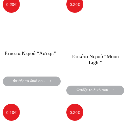
0.20
€
0.20
€
Ετικέτα Νερού “Αστέρι”
Ετικέτα Νερού “Moon
Light”
Αυτοκόλλητες ετικέτες για
μπουκάλια νερού
Αυτοκόλλητες ετικέτες για
μπουκάλια νερού
Φτιάξε το δικό σου
Φτιάξε το δικό σου
0.10
€
0.20
€