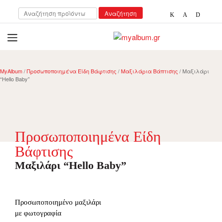
Αναζήτηση
Αναζήτηση
για:
open
myalbum.gr
Print your memories online!
MyAlbum
/
Προσωποποιημένα Είδη Βάφτισης
/
Μαξιλάρια Βάπτισης
/ Μαξιλάρι
“Hello Baby”
Προσωποποιημένα Είδη
Βάφτισης
Μαξιλάρι “Hello Baby”
Προσωποποιημένο μαξιλάρι
με φωτογραφία