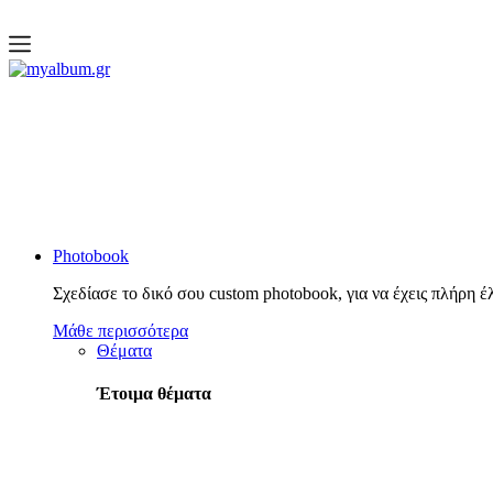
open
myalbum.gr
Print your memories online!
Photobook
Σχεδίασε το δικό σου custom photobook, για να έχεις πλήρη έ
Μάθε περισσότερα
Θέματα
Έτοιμα θέματα