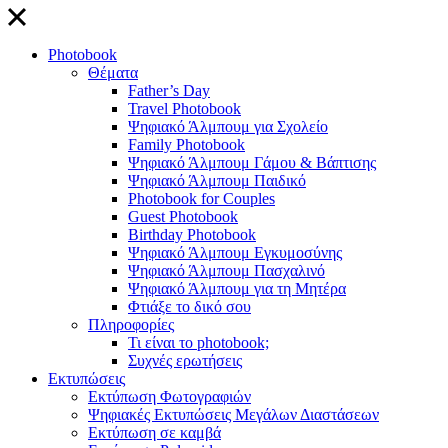
close
Photobook
Θέματα
Father’s Day
Travel Photobook
Ψηφιακό Άλμπουμ για Σχολείο
Family Photobook
Ψηφιακό Άλμπουμ Γάμου & Βάπτισης
Ψηφιακό Άλμπουμ Παιδικό
Photobook for Couples
Guest Photobook
Birthday Photobook
Ψηφιακό Άλμπουμ Εγκυμοσύνης
Ψηφιακό Άλμπουμ Πασχαλινό
Ψηφιακό Άλμπουμ για τη Μητέρα
Φτιάξε το δικό σου
Πληροφορίες
Τι είναι το photobook;
Συχνές ερωτήσεις
Εκτυπώσεις
Εκτύπωση Φωτογραφιών
Ψηφιακές Εκτυπώσεις Μεγάλων Διαστάσεων
Εκτύπωση σε καμβά