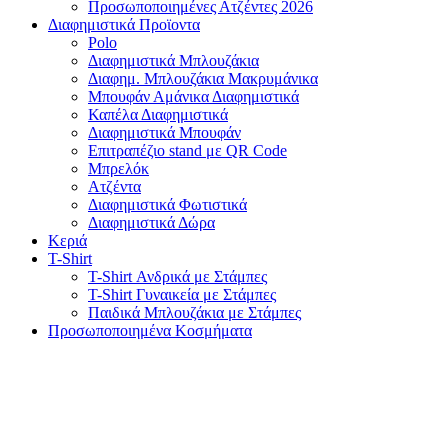
Προσωποποιημένες Ατζέντες 2026
Διαφημιστικά Προϊοντα
Polo
Διαφημιστικά Μπλουζάκια
Διαφημ. Μπλουζάκια Μακρυμάνικα
Μπουφάν Αμάνικα Διαφημιστικά
Καπέλα Διαφημιστικά
Διαφημιστικά Μπουφάν
Επιτραπέζιο stand με QR Code
Μπρελόκ
Ατζέντα
Διαφημιστικά Φωτιστικά
Διαφημιστικά Δώρα
Κεριά
T-Shirt
T-Shirt Ανδρικά με Στάμπες
T-Shirt Γυναικεία με Στάμπες
Παιδικά Μπλουζάκια με Στάμπες
Προσωποποιημένα Κοσμήματα