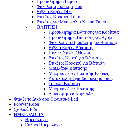
Προσκλητήρια Γάμου
Φάκελος προσκλητηριου
Βιβλία Ευχών DIY
Ετικέτες Κρασιού Γάμου
Ετικέτες για Μπουκάλια Νερού Γάμου
ΒΑΠΤΙΣΗ
Προσκλητήρια Βάπτισης για Κορίτσια
Προσκλητήρια Βάπτισης για Αγόρι
Φάκελοι για Προσκλητήρια Βάπτισης
Βιβλίο Ευχών Βάπτισης
Ποδιές Νονάς / Νονού
Ετικέτες Νερού για Βάπτιση
Ετικέτες Κρασιού για Βάπτιση
Μαξιλάρια Βάπτισης
Μπομπονιέρες Βάπτισης Κούπες
Αυτοκόλλητα για Σαπουνόφουσκες
Σουπλά Βάπτισης
Μπομπονιέρες Βάπτισης
Διακοσμητικά Λαμπάδας
Φτιάξε το Δικό σου Φωτιστικό Led
Forever Roses
Σχολικά Είδη
ΗΜΕΡΟΛΟΓΙΑ
Ημερολόγια
Ξύλινα Ημερολόγια