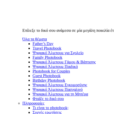
Επίλεξε το δικό σου ανάμεσα σε μία μεγάλη ποικιλία 
Όλα τα θέματα
Father’s Day
Travel Photobook
Ψηφιακό Άλμπουμ για Σχολείο
Family Photobook
Ψηφιακό Άλμπουμ Γάμου & Βάπτισης
Ψηφιακό Άλμπουμ Παιδικό
Photobook for Couples
Guest Photobook
Birthday Photobook
Ψηφιακό Άλμπουμ Εγκυμοσύνης
Ψηφιακό Άλμπουμ Πασχαλινό
Ψηφιακό Άλμπουμ για τη Μητέρα
Φτιάξε το δικό σου
Πληροφορίες
Τι είναι το photobook;
Συχνές ερωτήσεις