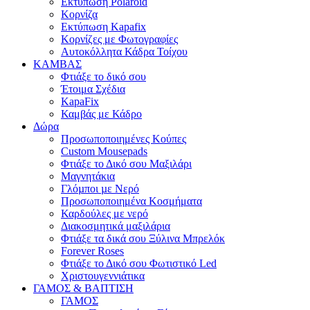
Εκτύπωση Polaroid
Κορνίζα
Εκτύπωση Kapafix
Κορνίζες με Φωτογραφίες
Αυτοκόλλητα Κάδρα Τοίχου
ΚΑΜΒΑΣ
Φτιάξε το δικό σου
Έτοιμα Σχέδια
KapaFix
Καμβάς με Κάδρο
Δώρα
Προσωποποιημένες Κούπες
Custom Mousepads
Φτιάξε το Δικό σου Μαξιλάρι
Μαγνητάκια
Γλόµποι µε Νερό
Προσωποποιημένα Κοσμήματα
Καρδούλες με νερό
Διακοσμητικά μαξιλάρια
Φτιάξε τα δικά σου Ξύλινα Μπρελόκ
Forever Roses
Φτιάξε το Δικό σου Φωτιστικό Led
Χριστουγεννιάτικα
ΓΑΜΟΣ & ΒΑΠΤΙΣΗ
ΓΑΜΟΣ