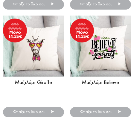
Φτιάξε το δικό σου
Φτιάξε το δικό σου
από
από
19.00
€
19.00
€
Μόνο
Μόνο
14.25
€
14.25
€
Μαξιλάρι Giraffe
Μαξιλάρι Believe
Έτοιμα σχέδια
Έτοιμα σχέδια
σε διακοσμητικά μαξιλάρια!
σε διακοσμητικά μαξιλάρια!
Φτιάξε το δικό σου
Φτιάξε το δικό σου