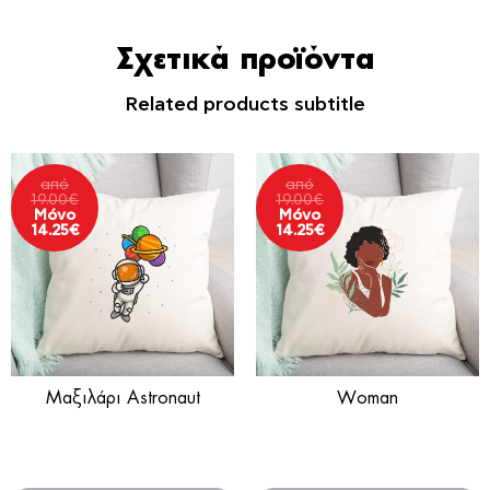
Σχετικά προϊόντα
Related products subtitle
από
από
19.00
€
19.00
€
Μόνο
Μόνο
14.25
€
14.25
€
Μαξιλάρι Astronaut
Woman
Έτοιμα σχέδια
Μαξιλάρι καναπέ
σε διακοσμητικά μαξιλάρια!
για τους φίλους σου!