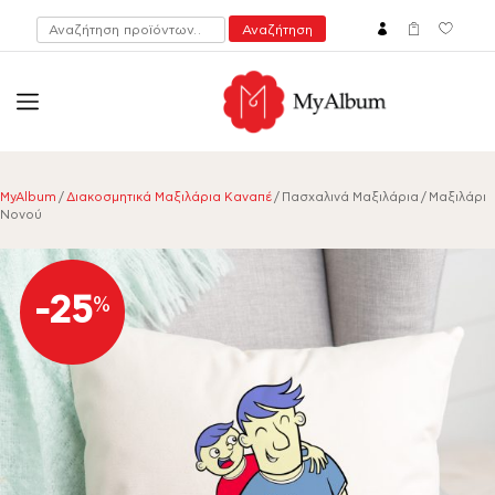
Αναζήτηση
Αναζήτηση
για:
open
myalbum.gr
Print your memories online!
MyAlbum
/
Διακοσμητικά Μαξιλάρια Καναπέ
/ Πασχαλινά Μαξιλάρια / Μαξιλάρι
Νονού
-25
%