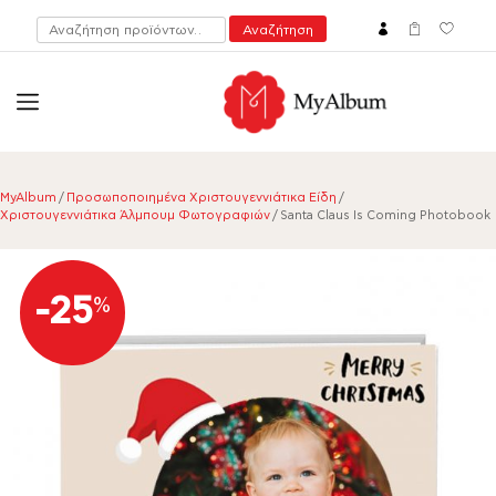
Αναζήτηση
Αναζήτηση
για:
open
myalbum.gr
Print your memories online!
MyAlbum
/
Προσωποποιημένα Χριστουγεννιάτικα Είδη
/
Χριστουγεννιάτικα Άλμπουμ Φωτογραφιών
/ Santa Claus Is Coming Photobook
-25
%