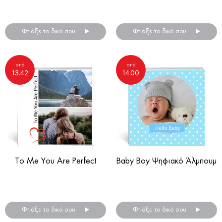
Ψηφιακό άλμπουμ
Άλμπουμ φωτογραφιών
αναμνήσεων!
γενεθλίων!
Φτιάξε το δικό σου
Φτιάξε το δικό σου
από
από
13.42
14.00
To Me You Are Perfect
Baby Boy Ψηφιακό Άλμπουμ
Δώρο Αγίου Βαλεντίνου
Ψηφιακό άλμπουμ
για τον σύντροφο σου!
για το παιδί σας!
Φτιάξε το δικό σου
Φτιάξε το δικό σου