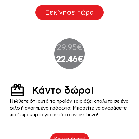
Ξεκίνησε τώρα
Original
29.95
€
price
Η
22.46
€
was:
τρέχουσα
29.95€.
τιμή
Κάντο δώρο!
είναι:
Νιώθετε ότι αυτό το προϊόν ταιριάζει απόλυτα σε ένα
22.46€.
φίλο ή αγαπημένο πρόσωπο; Μπορείτε να αγοράσετε
μια δωροκάρτα για αυτό το αντικείμενο!
Κάντο δώρο!