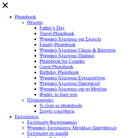
close
Photobook
Θέματα
Father’s Day
Travel Photobook
Ψηφιακό Άλμπουμ για Σχολείο
Family Photobook
Ψηφιακό Άλμπουμ Γάμου & Βάπτισης
Ψηφιακό Άλμπουμ Παιδικό
Photobook for Couples
Guest Photobook
Birthday Photobook
Ψηφιακό Άλμπουμ Εγκυμοσύνης
Ψηφιακό Άλμπουμ Πασχαλινό
Ψηφιακό Άλμπουμ για τη Μητέρα
Φτιάξε το δικό σου
Πληροφορίες
Τι είναι το photobook;
Συχνές ερωτήσεις
Εκτυπώσεις
Εκτύπωση Φωτογραφιών
Ψηφιακές Εκτυπώσεις Μεγάλων Διαστάσεων
Εκτύπωση σε καμβά