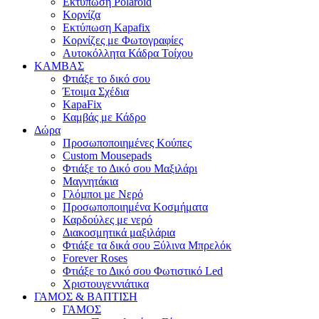
Εκτύπωση Polaroid
Κορνίζα
Εκτύπωση Kapafix
Κορνίζες με Φωτογραφίες
Αυτοκόλλητα Κάδρα Τοίχου
ΚΑΜΒΑΣ
Φτιάξε το δικό σου
Έτοιμα Σχέδια
KapaFix
Καμβάς με Κάδρο
Δώρα
Προσωποποιημένες Κούπες
Custom Mousepads
Φτιάξε το Δικό σου Μαξιλάρι
Μαγνητάκια
Γλόµποι µε Νερό
Προσωποποιημένα Κοσμήματα
Καρδούλες με νερό
Διακοσμητικά μαξιλάρια
Φτιάξε τα δικά σου Ξύλινα Μπρελόκ
Forever Roses
Φτιάξε το Δικό σου Φωτιστικό Led
Χριστουγεννιάτικα
ΓΑΜΟΣ & ΒΑΠΤΙΣΗ
ΓΑΜΟΣ