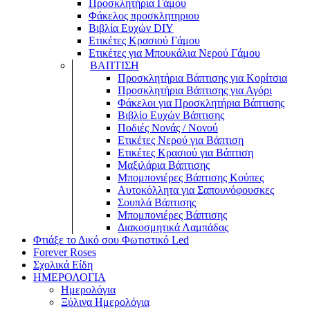
Προσκλητήρια Γάμου
Φάκελος προσκλητηριου
Βιβλία Ευχών DIY
Ετικέτες Κρασιού Γάμου
Ετικέτες για Μπουκάλια Νερού Γάμου
ΒΑΠΤΙΣΗ
Προσκλητήρια Βάπτισης για Κορίτσια
Προσκλητήρια Βάπτισης για Αγόρι
Φάκελοι για Προσκλητήρια Βάπτισης
Βιβλίο Ευχών Βάπτισης
Ποδιές Νονάς / Νονού
Ετικέτες Νερού για Βάπτιση
Ετικέτες Κρασιού για Βάπτιση
Μαξιλάρια Βάπτισης
Μπομπονιέρες Βάπτισης Κούπες
Αυτοκόλλητα για Σαπουνόφουσκες
Σουπλά Βάπτισης
Μπομπονιέρες Βάπτισης
Διακοσμητικά Λαμπάδας
Φτιάξε το Δικό σου Φωτιστικό Led
Forever Roses
Σχολικά Είδη
ΗΜΕΡΟΛΟΓΙΑ
Ημερολόγια
Ξύλινα Ημερολόγια