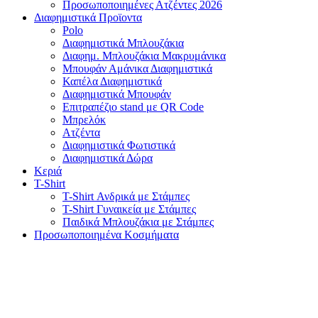
Προσωποποιημένες Ατζέντες 2026
Διαφημιστικά Προϊοντα
Polo
Διαφημιστικά Μπλουζάκια
Διαφημ. Μπλουζάκια Μακρυμάνικα
Μπουφάν Αμάνικα Διαφημιστικά
Καπέλα Διαφημιστικά
Διαφημιστικά Μπουφάν
Επιτραπέζιο stand με QR Code
Μπρελόκ
Ατζέντα
Διαφημιστικά Φωτιστικά
Διαφημιστικά Δώρα
Κεριά
T-Shirt
T-Shirt Ανδρικά με Στάμπες
T-Shirt Γυναικεία με Στάμπες
Παιδικά Μπλουζάκια με Στάμπες
Προσωποποιημένα Κοσμήματα