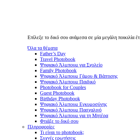
Επίλεξε το δικό σου ανάμεσα σε μία μεγάλη ποικιλία 
Όλα τα θέματα
Father’s Day
Travel Photobook
Ψηφιακό Άλμπουμ για Σχολείο
Family Photobook
Ψηφιακό Άλμπουμ Γάμου & Βάπτισης
Ψηφιακό Άλμπουμ Παιδικό
Photobook for Couples
Guest Photobook
Birthday Photobook
Ψηφιακό Άλμπουμ Εγκυμοσύνης
Ψηφιακό Άλμπουμ Πασχαλινό
Ψηφιακό Άλμπουμ για τη Μητέρα
Φτιάξε το δικό σου
Πληροφορίες
Τι είναι το photobook;
Συχνές ερωτήσεις