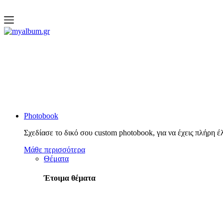
open
myalbum.gr
Print your memories online!
Photobook
Σχεδίασε το δικό σου custom photobook, για να έχεις πλήρη έ
Μάθε περισσότερα
Θέματα
Έτοιμα θέματα