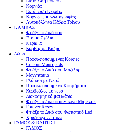
Εκτύπωση Polaroid
Κορνίζα
Εκτύπωση Kapafix
Κορνίζες με Φωτογραφίες
Αυτοκόλλητα Κάδρα Τοίχου
ΚΑΜΒΑΣ
Φτιάξε το δικό σου
Έτοιμα Σχέδια
KapaFix
Καμβάς με Κάδρο
Δώρα
Προσωποποιημένες Κούπες
Custom Mousepads
Φτιάξε το Δικό σου Μαξιλάρι
Μαγνητάκια
Γλόµποι µε Νερό
Προσωποποιημένα Κοσμήματα
Καρδούλες με νερό
Διακοσμητικά μαξιλάρια
Φτιάξε τα δικά σου Ξύλινα Μπρελόκ
Forever Roses
Φτιάξε το Δικό σου Φωτιστικό Led
Χριστουγεννιάτικα
ΓΑΜΟΣ & ΒΑΠΤΙΣΗ
ΓΑΜΟΣ