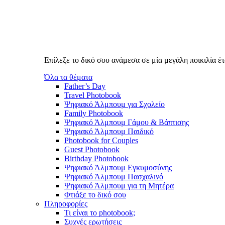
Επίλεξε το δικό σου ανάμεσα σε μία μεγάλη ποικιλία 
Όλα τα θέματα
Father’s Day
Travel Photobook
Ψηφιακό Άλμπουμ για Σχολείο
Family Photobook
Ψηφιακό Άλμπουμ Γάμου & Βάπτισης
Ψηφιακό Άλμπουμ Παιδικό
Photobook for Couples
Guest Photobook
Birthday Photobook
Ψηφιακό Άλμπουμ Εγκυμοσύνης
Ψηφιακό Άλμπουμ Πασχαλινό
Ψηφιακό Άλμπουμ για τη Μητέρα
Φτιάξε το δικό σου
Πληροφορίες
Τι είναι το photobook;
Συχνές ερωτήσεις