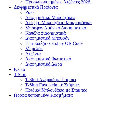
Προσωποποιημένες Ατζέντες 2026
Διαφημιστικά Προϊοντα
Polo
Διαφημιστικά Μπλουζάκια
Διαφημ. Μπλουζάκια Μακρυμάνικα
Μπουφάν Αμάνικα Διαφημιστικά
Καπέλα Διαφημιστικά
Διαφημιστικά Μπουφάν
Επιτραπέζιο stand με QR Code
Μπρελόκ
Ατζέντα
Διαφημιστικά Φωτιστικά
Διαφημιστικά Δώρα
Κεριά
T-Shirt
T-Shirt Ανδρικά με Στάμπες
T-Shirt Γυναικεία με Στάμπες
Παιδικά Μπλουζάκια με Στάμπες
Προσωποποιημένα Κοσμήματα