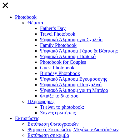
close
Photobook
Θέματα
Father’s Day
Travel Photobook
Ψηφιακό Άλμπουμ για Σχολείο
Family Photobook
Ψηφιακό Άλμπουμ Γάμου & Βάπτισης
Ψηφιακό Άλμπουμ Παιδικό
Photobook for Couples
Guest Photobook
Birthday Photobook
Ψηφιακό Άλμπουμ Εγκυμοσύνης
Ψηφιακό Άλμπουμ Πασχαλινό
Ψηφιακό Άλμπουμ για τη Μητέρα
Φτιάξε το δικό σου
Πληροφορίες
Τι είναι το photobook;
Συχνές ερωτήσεις
Εκτυπώσεις
Εκτύπωση Φωτογραφιών
Ψηφιακές Εκτυπώσεις Μεγάλων Διαστάσεων
Εκτύπωση σε καμβά