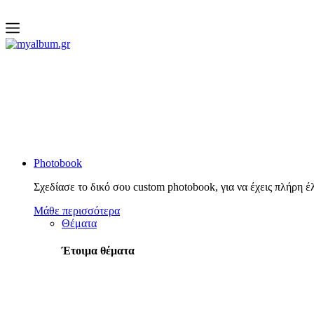
open
myalbum.gr
Print your memories online!
Photobook
Σχεδίασε το δικό σου custom photobook, για να έχεις πλήρη έ
Μάθε περισσότερα
Θέματα
Έτοιμα θέματα