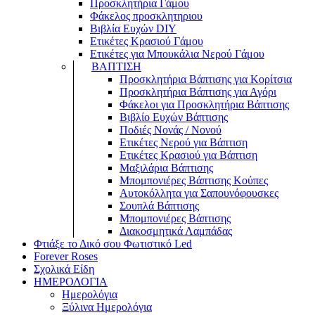
Προσκλητήρια Γάμου
Φάκελος προσκλητηριου
Βιβλία Ευχών DIY
Ετικέτες Κρασιού Γάμου
Ετικέτες για Μπουκάλια Νερού Γάμου
ΒΑΠΤΙΣΗ
Προσκλητήρια Βάπτισης για Κορίτσια
Προσκλητήρια Βάπτισης για Αγόρι
Φάκελοι για Προσκλητήρια Βάπτισης
Βιβλίο Ευχών Βάπτισης
Ποδιές Νονάς / Νονού
Ετικέτες Νερού για Βάπτιση
Ετικέτες Κρασιού για Βάπτιση
Μαξιλάρια Βάπτισης
Μπομπονιέρες Βάπτισης Κούπες
Αυτοκόλλητα για Σαπουνόφουσκες
Σουπλά Βάπτισης
Μπομπονιέρες Βάπτισης
Διακοσμητικά Λαμπάδας
Φτιάξε το Δικό σου Φωτιστικό Led
Forever Roses
Σχολικά Είδη
ΗΜΕΡΟΛΟΓΙΑ
Ημερολόγια
Ξύλινα Ημερολόγια