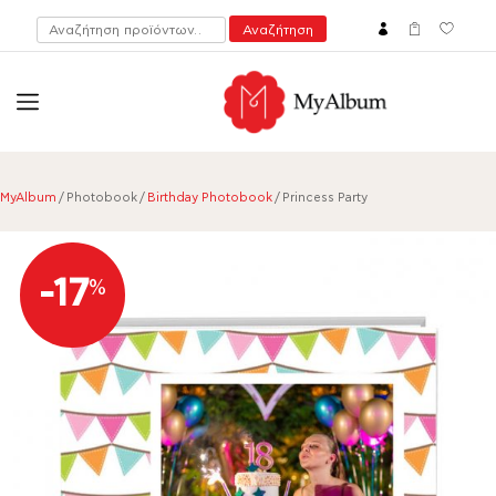
Αναζήτηση
Αναζήτηση
για:
open
myalbum.gr
Print your memories online!
MyAlbum
/ Photobook /
Birthday Photobook
/ Princess Party
-17
%