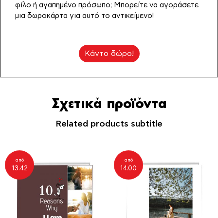
29.95€.
φίλο ή αγαπημένο πρόσωπο; Μπορείτε να αγοράσετε
μια δωροκάρτα για αυτό το αντικείμενο!
Κάντο δώρο!
Σχετικά προϊόντα
Related products subtitle
από
από
13.42
14.00