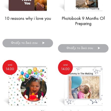
10 reasons why i love you
Photobook 9 Months Of
Preparing
Άλμπουμ φωτογραφιών
Αγίου Βαλεντίνου!
Άλμπουμ φωτογραφιών
εγκυμοσύνης!
Φτιάξε το δικό σου
Φτιάξε το δικό σου
από
από
14.00
14.00