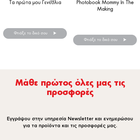
Τα πρώτα μου Γενέθλια
Photobook Mommy In The
Making
Photobook γενεθλίων
online!
Το ιδανικό photobook
εγκυμοσύνης!
Φτιάξε το δικό σου
Φτιάξε το δικό σου
Μάθε πρώτος όλες µας τις
προσφορές
Εγγράψου στην υπηρεσία Newsletter και ενημερώσου
για τα προϊόντα και τις προσφορές μας.