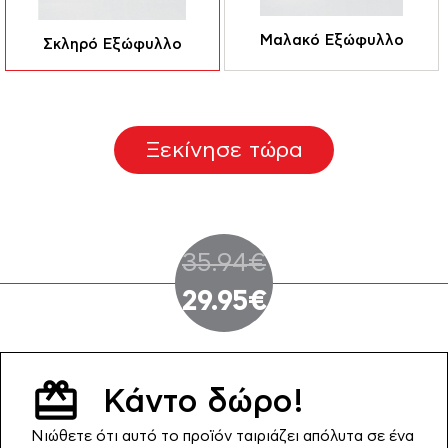
Μαλακό Εξώφυλλο
Σκληρό Εξώφυλλο
Ξεκίνησε τώρα
Original
35.94
€
price
Η
29.95
€
was:
τρέχουσα
35.94€.
τιμή
Κάντο δώρο!
είναι:
Νιώθετε ότι αυτό το προϊόν ταιριάζει απόλυτα σε ένα