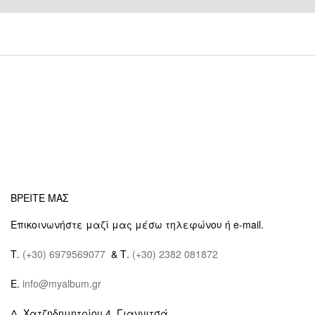
ΒΡΕΙΤΕ ΜΑΣ
Επικοινωνήστε μαζί μας μέσω τηλεφώνου ή e-mail.
Τ.
(+30) 6979569077
& Τ.
(+30) 2382 081872
E.
info@myalbum.gr
Δ. Χατζηδημητρίου 4, Γιαννιτσά