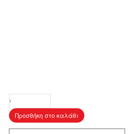
Προσκλητήριο
Γάμου
"Stylish"
Προσθήκη στο καλάθι
ποσότητα