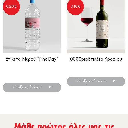
0.20
€
0.10
€
Ετικέτα Νερού “Pink Day”
0000proΕτικέτα Κρασιου
Αυτοκόλλητες ετικέτες για
Ξύλινο Μπρελόκ
μπουκάλια νερού
Φτιάξε το δικό σου
Φτιάξε το δικό σου
Μάθε πρώτος όλες µας τις