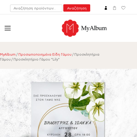
Αναζήτηση
Αναζήτηση
για:
open
myalbum.gr
Print your memories online!
MyAlbum
/
Προσωποποιημένα Είδη Γάμου
/ Προσκλητήρια
Γάμου / Προσκλητήριο Γάμου “Lily”