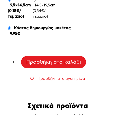
9,5×14,5cm
14,5×19,5cm
(0,18€/
(0,34€/
τεμάχιο)
τεμάχιο)
Κόστος δημιουργίας μακέτας
9.95€
Προσκλητήριο
Προσθήκη στο καλάθι
Γάμου
"Lily"
ποσότητα
Προσθήκη στα αγαπημένα
Σχετικά προϊόντα