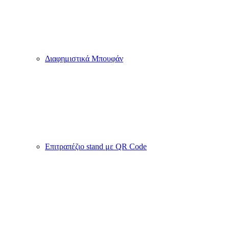
Διαφημιστικά Μπουφάν
Επιτραπέζιο stand με QR Code