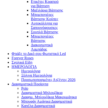
Ετικέτες Κρασιού
για Βάπτιση
Μαξιλάρια Βάπτισης
Μπομπονιέρες
Βάπτισης Κούπες
Αυτοκόλλητα για
Σαπουνόφουσκες
Σουπλά Βάπτισης
Μπομπονιέρες
Βάπτισης
Διακοσμητικά
Λαμπάδας
Φτιάξε το Δικό σου Φωτιστικό Led
Forever Roses
Σχολικά Είδη
ΗΜΕΡΟΛΟΓΙΑ
Ημερολόγια
Ξύλινα Ημερολόγια
Προσωποποιημένες Ατζέντες 2026
Διαφημιστικά Προϊοντα
Polo
Διαφημιστικά Μπλουζάκια
Διαφημ. Μπλουζάκια Μακρυμάνικα
Μπουφάν Αμάνικα Διαφημιστικά
Καπέλα Διαφημιστικά