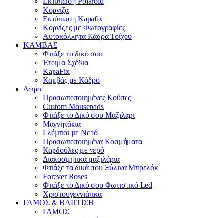
Εκτύπωση Polaroid
Κορνίζα
Εκτύπωση Kapafix
Κορνίζες με Φωτογραφίες
Αυτοκόλλητα Κάδρα Τοίχου
ΚΑΜΒΑΣ
Φτιάξε το δικό σου
Έτοιμα Σχέδια
KapaFix
Καμβάς με Κάδρο
Δώρα
Προσωποποιημένες Κούπες
Custom Mousepads
Φτιάξε το Δικό σου Μαξιλάρι
Μαγνητάκια
Γλόµποι µε Νερό
Προσωποποιημένα Κοσμήματα
Καρδούλες με νερό
Διακοσμητικά μαξιλάρια
Φτιάξε τα δικά σου Ξύλινα Μπρελόκ
Forever Roses
Φτιάξε το Δικό σου Φωτιστικό Led
Χριστουγεννιάτικα
ΓΑΜΟΣ & ΒΑΠΤΙΣΗ
ΓΑΜΟΣ