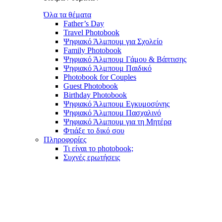
Όλα τα θέματα
Father’s Day
Travel Photobook
Ψηφιακό Άλμπουμ για Σχολείο
Family Photobook
Ψηφιακό Άλμπουμ Γάμου & Βάπτισης
Ψηφιακό Άλμπουμ Παιδικό
Photobook for Couples
Guest Photobook
Birthday Photobook
Ψηφιακό Άλμπουμ Εγκυμοσύνης
Ψηφιακό Άλμπουμ Πασχαλινό
Ψηφιακό Άλμπουμ για τη Μητέρα
Φτιάξε το δικό σου
Πληροφορίες
Τι είναι το photobook;
Συχνές ερωτήσεις