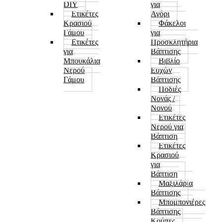
DIY
για
Ετικέτες
Αγόρι
Κρασιού
Φάκελοι
Γάμου
για
Ετικέτες
Προσκλητήρια
για
Βάπτισης
Μπουκάλια
Βιβλίο
Νερού
Ευχών
Γάμου
Βάπτισης
Ποδιές
Νονάς /
Νονού
Ετικέτες
Νερού για
Βάπτιση
Ετικέτες
Κρασιού
για
Βάπτιση
Μαξιλάρια
Βάπτισης
Μπομπονιέρες
Βάπτισης
Κούπες