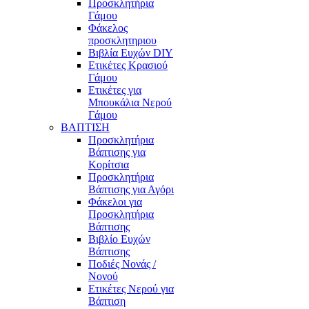
Προσκλητήρια
Γάμου
Φάκελος
προσκλητηριου
Βιβλία Ευχών DIY
Ετικέτες Κρασιού
Γάμου
Ετικέτες για
Μπουκάλια Νερού
Γάμου
ΒΑΠΤΙΣΗ
Προσκλητήρια
Βάπτισης για
Κορίτσια
Προσκλητήρια
Βάπτισης για Αγόρι
Φάκελοι για
Προσκλητήρια
Βάπτισης
Βιβλίο Ευχών
Βάπτισης
Ποδιές Νονάς /
Νονού
Ετικέτες Νερού για
Βάπτιση