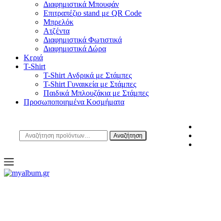
Διαφημιστικά Μπουφάν
Επιτραπέζιο stand με QR Code
Μπρελόκ
Ατζέντα
Διαφημιστικά Φωτιστικά
Διαφημιστικά Δώρα
Κεριά
T-Shirt
T-Shirt Ανδρικά με Στάμπες
T-Shirt Γυναικεία με Στάμπες
Παιδικά Μπλουζάκια με Στάμπες
Προσωποποιημένα Κοσμήματα
Αναζήτηση
Αναζήτηση
για:
open
myalbum.gr
Print your memories online!