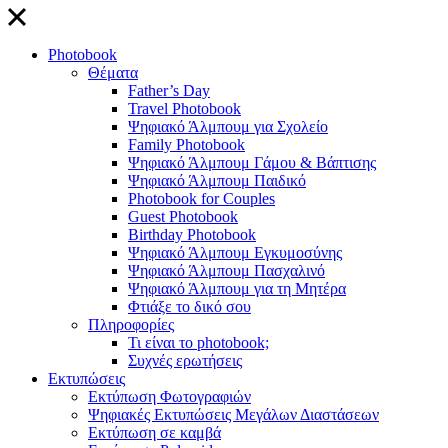
close
Photobook
Θέματα
Father’s Day
Travel Photobook
Ψηφιακό Άλμπουμ για Σχολείο
Family Photobook
Ψηφιακό Άλμπουμ Γάμου & Βάπτισης
Ψηφιακό Άλμπουμ Παιδικό
Photobook for Couples
Guest Photobook
Birthday Photobook
Ψηφιακό Άλμπουμ Εγκυμοσύνης
Ψηφιακό Άλμπουμ Πασχαλινό
Ψηφιακό Άλμπουμ για τη Μητέρα
Φτιάξε το δικό σου
Πληροφορίες
Τι είναι το photobook;
Συχνές ερωτήσεις
Εκτυπώσεις
Εκτύπωση Φωτογραφιών
Ψηφιακές Εκτυπώσεις Μεγάλων Διαστάσεων
Εκτύπωση σε καμβά