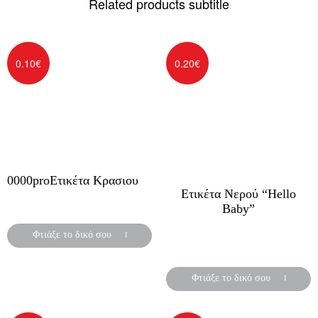
Related products subtitle
0.10
€
0.20
€
0000proΕτικέτα Κρασιου
Ετικέτα Νερού “Hello
Ξύλινο Μπρελόκ
Baby”
Αυτοκόλλητες ετικέτες για
Φτιάξε το δικό σου
μπουκάλια νερού
Φτιάξε το δικό σου