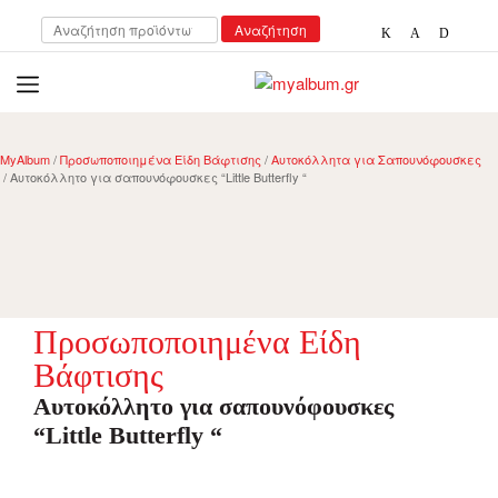
Αναζήτηση
Αναζήτηση
για:
open
myalbum.gr
Print your memories online!
MyAlbum
/
Προσωποποιημένα Είδη Βάφτισης
/
Αυτοκόλλητα για Σαπουνόφουσκες
/ Αυτοκόλλητο για σαπουνόφουσκες “Little Butterfly “
Προσωποποιημένα Είδη
Βάφτισης
Αυτοκόλλητο για σαπουνόφουσκες
“Little Butterfly “