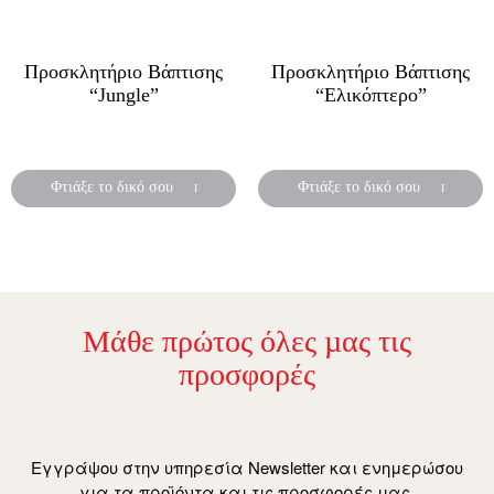
Προσκλητήριο Βάπτισης
Προσκλητήριο Βάπτισης
“Jungle”
“Ελικόπτερο”
Προσκλητήρια βάπτισης
Προσκλητήρια βάπτισης
για αγόρι ή κορίτσι
για αγόρι ή κορίτσι
Φτιάξε το δικό σου
Φτιάξε το δικό σου
Μάθε πρώτος όλες µας τις
προσφορές
Εγγράψου στην υπηρεσία Newsletter και ενημερώσου
για τα προϊόντα και τις προσφορές μας.