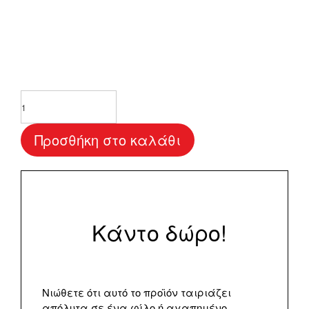
Αυτοκόλλητο
για
σαπουνόφουσκες
Προσθήκη στο καλάθι
"Little
Butterfly
"
ποσότητα
Κάντο δώρο!
Νιώθετε ότι αυτό το προϊόν ταιριάζει
απόλυτα σε ένα φίλο ή αγαπημένο