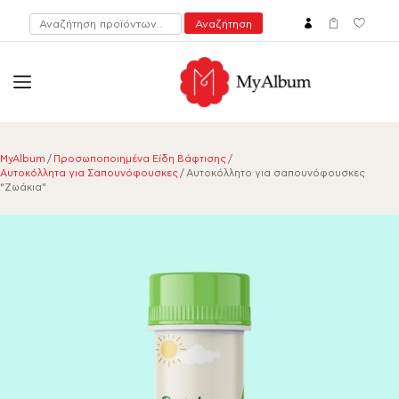
Αναζήτηση
Αναζήτηση
για:
open
myalbum.gr
Print your memories online!
MyAlbum
/
Προσωποποιημένα Είδη Βάφτισης
/
Αυτοκόλλητα για Σαπουνόφουσκες
/ Αυτοκόλλητο για σαπουνόφουσκες
“Ζωάκια”