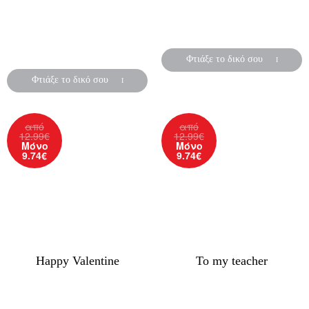
Ένα mousepad αφιερωμένο
Βάλε τις αγαπημένες σου
στο κοριτσάκι σου!
στιγμές του
με ένα ιδιαίτερο τρόπο!
Φτιάξε το δικό σου
Φτιάξε το δικό σου
από
από
12.99
€
12.99
€
Μόνο
Μόνο
9.74
€
9.74
€
Happy Valentine
To my teacher
Δείξε την αγάπη σου με το
Ένα πρωτότυπο δώρο για την
πιο πρωτότυπο και χρήσιμο
αρχή της νέας σχολικής