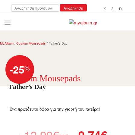
Αναζήτηση
Αναζήτηση
για:
open
myalbum.gr
Print your memories online!
MyAlbum
/
Custom Mousepads
/ Father’s Day
-25
%
Custom Mousepads
Father’s Day
Ένα πρωτότυπο δώρο για την γιορτή του πατέρα!
12.99
€
9.74
€