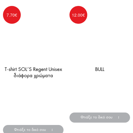
7.70
€
12.00
€
T-shirt SOL’S Regent Unisex
BULL
διάφορα χρώματα
Φαρδύ κοντομάνικο Oversize
Διαφημιστικά μπλουζάκια
t-shirt
σε διάφορα χρώματα και
*Στις τιμές δεν
μεγέθη
συμπεριλαμβάνεται φπα
*Στις τιμές δεν
24%
συμπεριλαμβάνεται φπα
24%
Φτιάξε το δικό σου
Φτιάξε το δικό σου