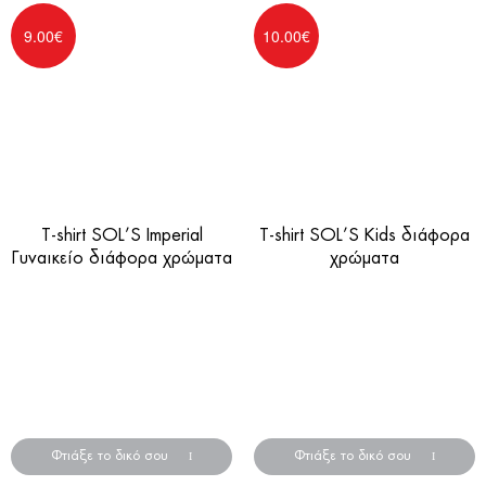
9.00
€
10.00
€
T-shirt SOL’S Imperial
T-shirt SOL’S Kids διάφορα
Γυναικείο διάφορα χρώματα
χρώματα
Διαφημιστικά μπλουζάκια
Διαφημιστικά μπλουζάκια
σε διάφορα χρώματα και
σε διάφορα χρώματα και
μεγέθη
μεγέθη
*Στις τιμές δεν
*Στις τιμές δεν
συμπεριλαμβάνεται φπα
συμπεριλαμβάνεται φπα
24%
24%
Φτιάξε το δικό σου
Φτιάξε το δικό σου