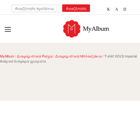
Αναζήτηση
Αναζήτηση
για:
open
myalbum.gr
Print your memories online!
MyAlbum
/
Διαφημιστικά Ρούχα
/
Διαφημιστικά Μπλουζάκια
/ T-shirt SOL’S Imperial
Ανδρικό διάφορα χρώματα