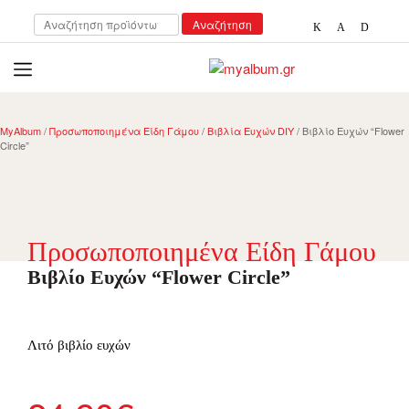
Αναζήτηση
Αναζήτηση
για:
open
myalbum.gr
Print your memories online!
MyAlbum
/
Προσωποποιημένα Είδη Γάμου
/
Βιβλία Ευχών DIY
/ Βιβλίο Ευχών “Flower
Circle”
Προσωποποιημένα Είδη Γάμου
Βιβλίο Ευχών “Flower Circle”
Λιτό βιβλίο ευχών