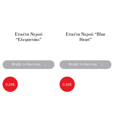
Ετικέτα Νερού
Ετικέτα Νερού “Blue
“Ελεφαντάκι”
Heart”
Αυτοκόλλητες ετικέτες για
Αυτοκόλλητες ετικέτες για
μπουκάλια νερού
μπουκάλια νερού
Φτιάξε το δικό σου
Φτιάξε το δικό σου
0.20
€
0.20
€