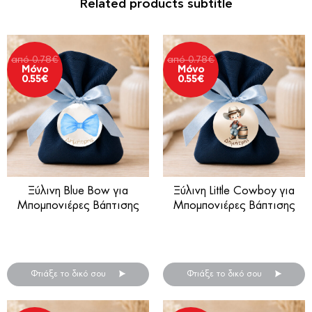
Related products subtitle
από
0.78
€
από
0.78
€
Μόνο
Μόνο
0.55
€
0.55
€
Ξύλινη Blue Bow για
Ξύλινη Little Cowboy για
Μπομπονιέρες Βάπτισης
Μπομπονιέρες Βάπτισης
Ξύλινη μπομπονιέρα βάπτισης
Ξύλινη μπομπονιέρα βάπτισης
.
.
Φτιάξε το δικό σου
Φτιάξε το δικό σου