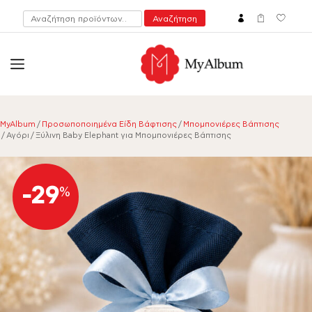
Αναζήτηση
Αναζήτηση
για:
open
myalbum.gr
Print your memories online!
MyAlbum
/
Προσωποποιημένα Είδη Βάφτισης
/
Μπομπονιέρες Βάπτισης
/ Αγόρι / Ξύλινη Baby Elephant για Μπομπονιέρες Βάπτισης
-29
%