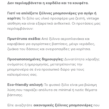
Δεν περιλαμβάνεται η κορδέλα και τα κουφέτα.
Γιατί να επιλέξετε ξύλινες μπομπονιέρες για αγόρι ή
κορίτσι;
Το ξύλο ως υλικό προσφέρει μια ζεστή, vintage
αίσθηση και είναι εξαιρετικά ανθεκτικό. Οι προτάσεις μας
περιλαμβάνουν:
Πρωτότυπα σχέδια:
Από ξύλινα αεροπλανάκια και
καραβάκια για αγορίστικες βαπτίσεις, μέχρι νεράιδες,
ζωάκια του δάσους και ονειροπαγίδες για κορίτσια.
Προσωποποιημένες δημιουργίες:
Δυνατότητα χάραξης
ονόματος ή ημερομηνίας, μετατρέποντας την
μπομπονιέρα σε ένα προσωπικό δώρο για τους
καλεσμένους σας.
Eco-friendly επιλογή:
Το φυσικό ξύλο είναι μια βιώσιμη
λύση που ταιριάζει απόλυτα σε minimal ή rustic θέματα
βάπτισης.
Είτε αναζητάτε
οικονομικές ξύλινες μπομπονιέρες
που