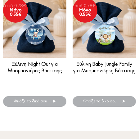
από
0.78
€
από
0.78
€
Μόνο
Μόνο
0.55
€
0.55
€
Ξύλινη Night Out για
Ξύλινη Baby Jungle Family
Μπομπονιέρες Βάπτισης
για Μπομπονιέρες Βάπτισης
Ξύλινη μπομπονιέρα βάπτισης
Ξύλινη μπομπονιέρα βάπτισης
.
.
Φτιάξε το δικό σου
Φτιάξε το δικό σου