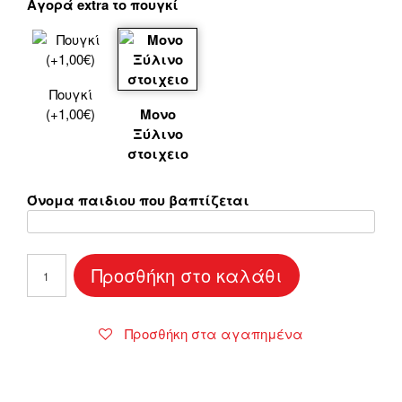
Αγορά extra το πουγκί
Πουγκί
(+1,00€)
Μονο
Ξύλινο
στοιχειο
Όνομα παιδιου που βαπτίζεται
Ξύλινη
Προσθήκη στο καλάθι
Baby
Girl
Shoes
Προσθήκη στα αγαπημένα
για
Μπομπονιέρες
Βάπτισης
ποσότητα