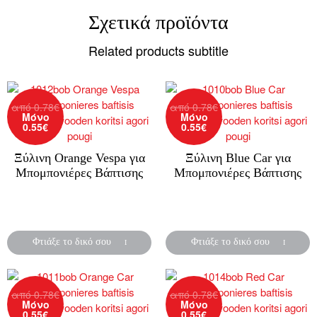
Σχετικά προϊόντα
Related products subtitle
από
0.78
€
από
0.78
€
Μόνο
Μόνο
0.55
€
0.55
€
Ξύλινη Orange Vespa για
Ξύλινη Blue Car για
Μπομπονιέρες Βάπτισης
Μπομπονιέρες Βάπτισης
Ξύλινη μπομπονιέρα
Ξύλινη μπομπονιέρα
βάπτισης .
βάπτισης .
Φτιάξε το δικό σου
Φτιάξε το δικό σου
από
0.78
€
από
0.78
€
Μόνο
Μόνο
0.55
€
0.55
€