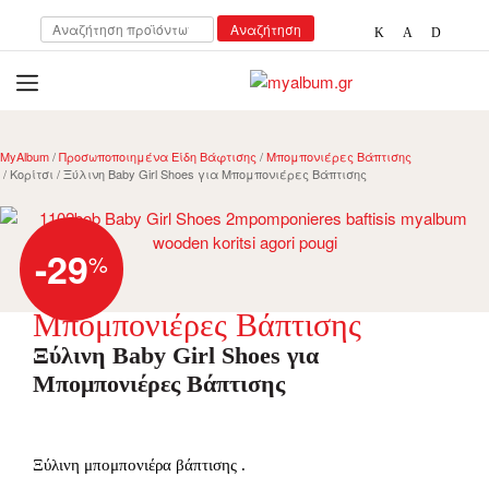
Αναζήτηση
Αναζήτηση
για:
open
myalbum.gr
Print your memories online!
MyAlbum
/
Προσωποποιημένα Είδη Βάφτισης
/
Μπομπονιέρες Βάπτισης
/ Κορίτσι / Ξύλινη Baby Girl Shoes για Μπομπονιέρες Βάπτισης
-29
%
Μπομπονιέρες Βάπτισης
Ξύλινη Baby Girl Shoes για
Μπομπονιέρες Βάπτισης
Ξύλινη μπομπονιέρα βάπτισης .