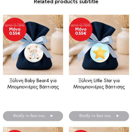
Related products subtitle
από
0.78
€
από
0.78
€
Μόνο
Μόνο
0.55
€
0.55
€
Ξύλινη Baby Bear4 για
Ξύλινη Little Star για
Μπομπονιέρες Βάπτισης
Μπομπονιέρες Βάπτισης
Ξύλινη μπομπονιέρα βάπτισης
Ξύλινη μπομπονιέρα βάπτισης
.
.
Φτιάξε το δικό σου
Φτιάξε το δικό σου