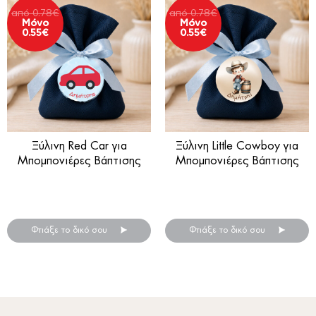
από
0.78
€
από
0.78
€
Μόνο
Μόνο
0.55
€
0.55
€
Ξύλινη Red Car για
Ξύλινη Little Cowboy για
Μπομπονιέρες Βάπτισης
Μπομπονιέρες Βάπτισης
Ξύλινη μπομπονιέρα βάπτισης
Ξύλινη μπομπονιέρα βάπτισης
.
.
Φτιάξε το δικό σου
Φτιάξε το δικό σου