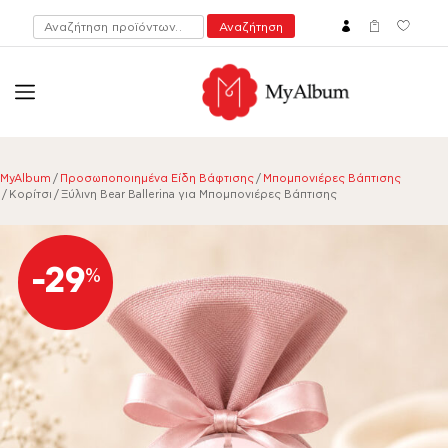
Αναζήτηση
Αναζήτηση
για:
open
myalbum.gr
Print your memories online!
MyAlbum
/
Προσωποποιημένα Είδη Βάφτισης
/
Μπομπονιέρες Βάπτισης
/ Κορίτσι / Ξύλινη Bear Ballerina για Μπομπονιέρες Βάπτισης
-29
%