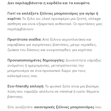
Δεν περιλαμβάνεται η κορδέλα και τα κουφέτα.
Γιατί να επιλέξετε ξύλινες μπομπονιέρες για αγόρι ή
κορίτσι;
Το ξύλο ως υλικό προσφέρει μια ζεστή, vintage
αίσθηση και είναι εξαιρετικά ανθεκτικό. Οι προτάσεις μας
περιλαμβάνουν:
Πρωτότυπα σχέδια:
Από ξύλινα αεροπλανάκια και
καραβάκια για αγορίστικες βαπτίσεις, μέχρι νεράιδες,
ζωάκια του δάσους και ονειροπαγίδες για κορίτσια.
Προσωποποιημένες δημιουργίες:
Δυνατότητα χάραξης
ονόματος ή ημερομηνίας, μετατρέποντας την
μπομπονιέρα σε ένα προσωπικό δώρο για τους
καλεσμένους σας.
Eco-friendly επιλογή:
Το φυσικό ξύλο είναι μια βιώσιμη
λύση που ταιριάζει απόλυτα σε minimal ή rustic θέματα
βάπτισης.
Είτε αναζητάτε
οικονομικές ξύλινες μπομπονιέρες
που