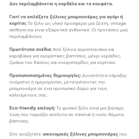
Δεν περιλαμβάνεται η κορδέλα και τα κουφέτα.
Γιατί να επιλέξετε ξύλινες μπομπονιέρες για αγόρι ή
κορίτσι;
Το ξύλο ως υλικό προσφέρει μια ζεστή, vintage
αίσθηση και είναι εξαιρετικά ανθεκτικό. Οι προτάσεις μας
περιλαμβάνουν:
Πρωτότυπα σχέδια:
Από ξύλινα αεροπλανάκια και
καραβάκια για αγορίστικες βαπτίσεις, μέχρι νεράιδες,
ζωάκια του δάσους και ονειροπαγίδες για κορίτσια.
Προσωποποιημένες δημιουργίες:
Δυνατότητα χάραξης
ονόματος ή ημερομηνίας, μετατρέποντας την
μπομπονιέρα σε ένα προσωπικό δώρο για τους
καλεσμένους σας.
Eco-friendly επιλογή:
Το φυσικό ξύλο είναι μια βιώσιμη
λύση που ταιριάζει απόλυτα σε minimal ή rustic θέματα
βάπτισης.
Είτε αναζητάτε
οικονομικές ξύλινες μπομπονιέρες
που