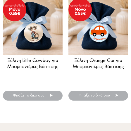
από
0.78
€
από
0.78
€
Μόνο
Μόνο
0.55
€
0.55
€
Ξύλινη Little Cowboy για
Ξύλινη Orange Car για
Μπομπονιέρες Βάπτισης
Μπομπονιέρες Βάπτισης
Ξύλινη μπομπονιέρα βάπτισης
Ξύλινη μπομπονιέρα βάπτισης
.
.
Φτιάξε το δικό σου
Φτιάξε το δικό σου