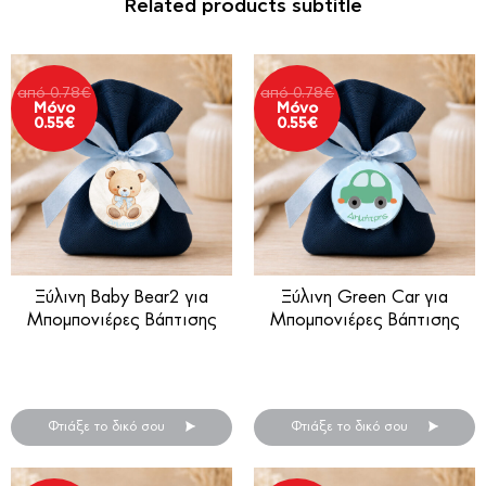
Related products subtitle
από
0.78
€
από
0.78
€
Μόνο
Μόνο
0.55
€
0.55
€
Ξύλινη Baby Bear2 για
Ξύλινη Green Car για
Μπομπονιέρες Βάπτισης
Μπομπονιέρες Βάπτισης
Ξύλινη μπομπονιέρα βάπτισης
Ξύλινη μπομπονιέρα βάπτισης
.
.
Φτιάξε το δικό σου
Φτιάξε το δικό σου