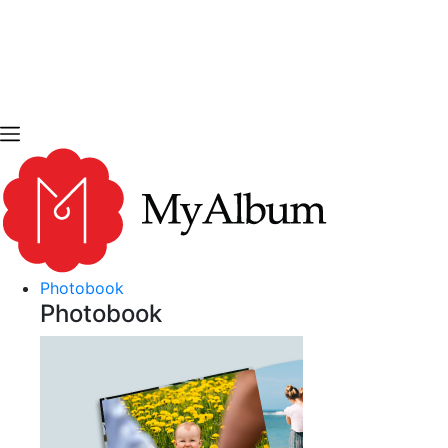
open
myalbum.gr
Print your memories online!
Photobook
Photobook