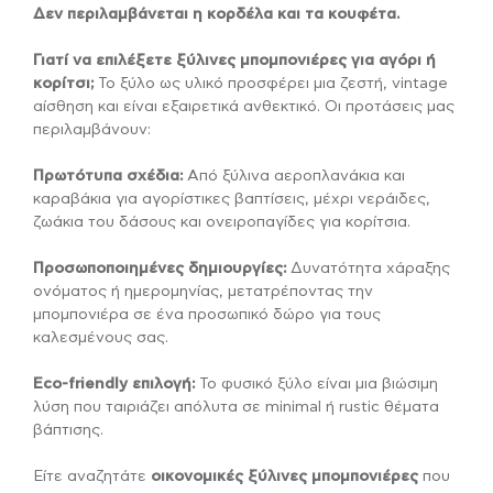
Δεν περιλαμβάνεται η κορδέλα και τα κουφέτα.
Γιατί να επιλέξετε ξύλινες μπομπονιέρες για αγόρι ή
κορίτσι;
Το ξύλο ως υλικό προσφέρει μια ζεστή, vintage
αίσθηση και είναι εξαιρετικά ανθεκτικό. Οι προτάσεις μας
περιλαμβάνουν:
Πρωτότυπα σχέδια:
Από ξύλινα αεροπλανάκια και
καραβάκια για αγορίστικες βαπτίσεις, μέχρι νεράιδες,
ζωάκια του δάσους και ονειροπαγίδες για κορίτσια.
Προσωποποιημένες δημιουργίες:
Δυνατότητα χάραξης
ονόματος ή ημερομηνίας, μετατρέποντας την
μπομπονιέρα σε ένα προσωπικό δώρο για τους
καλεσμένους σας.
Eco-friendly επιλογή:
Το φυσικό ξύλο είναι μια βιώσιμη
λύση που ταιριάζει απόλυτα σε minimal ή rustic θέματα
βάπτισης.
Είτε αναζητάτε
οικονομικές ξύλινες μπομπονιέρες
που