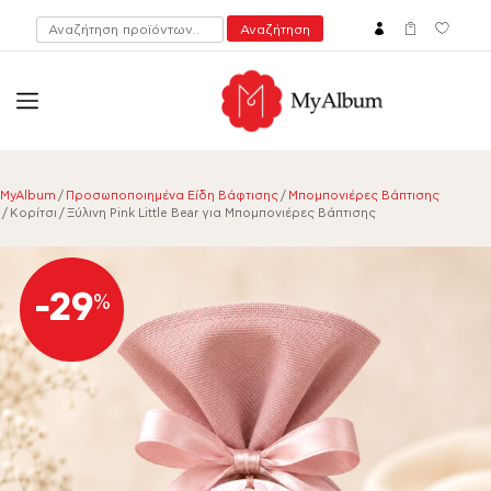
Αναζήτηση
Αναζήτηση
για:
open
myalbum.gr
Print your memories online!
MyAlbum
/
Προσωποποιημένα Είδη Βάφτισης
/
Μπομπονιέρες Βάπτισης
/ Κορίτσι / Ξύλινη Pink Little Bear για Μπομπονιέρες Βάπτισης
-29
%