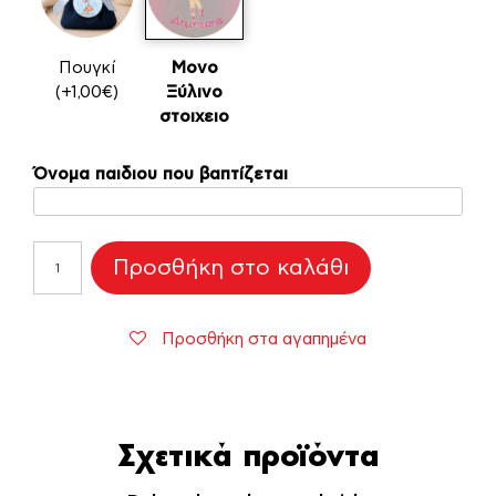
Πουγκί
Μονο
(+1,00€)
Ξύλινο
στοιχειο
Όνομα παιδιου που βαπτίζεται
Ξύλινη
Προσθήκη στο καλάθι
Pink
Little
Bear
Προσθήκη στα αγαπημένα
για
Μπομπονιέρες
Βάπτισης
ποσότητα
Σχετικά προϊόντα