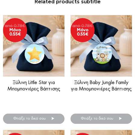
Related products subtitle
από
0.78
€
από
0.78
€
Μόνο
Μόνο
0.55
€
0.55
€
Ξύλινη Little Star για
Ξύλινη Baby Jungle Family
Μπομπονιέρες Βάπτισης
για Μπομπονιέρες Βάπτισης
Ξύλινη μπομπονιέρα βάπτισης
Ξύλινη μπομπονιέρα βάπτισης
.
.
Φτιάξε το δικό σου
Φτιάξε το δικό σου