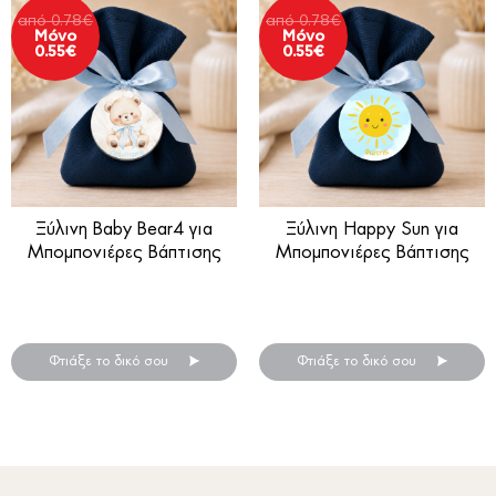
από
0.78
€
από
0.78
€
Μόνο
Μόνο
0.55
€
0.55
€
Ξύλινη Baby Bear4 για
Ξύλινη Happy Sun για
Μπομπονιέρες Βάπτισης
Μπομπονιέρες Βάπτισης
Ξύλινη μπομπονιέρα βάπτισης
Ξύλινη μπομπονιέρα βάπτισης
.
.
Φτιάξε το δικό σου
Φτιάξε το δικό σου