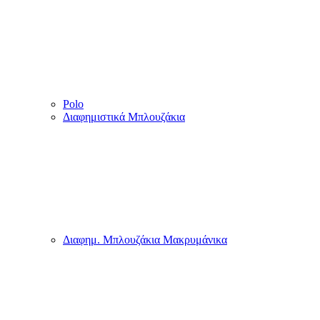
Διαφημιστικά Φωτιστικά
Διαφημιστικά Δώρα
Κεριά
T-Shirt
Κοντομάνικα μπλουζάκια ανδρικά γυναικεία ή παιδικά
με στάμπα. Εκτύπωσε το δικό σου και πρόσθεσε το κείμενο
της επιλογής σου χωρίς extra χρέωση.
T-Shirt Ανδρικά με Στάμπες