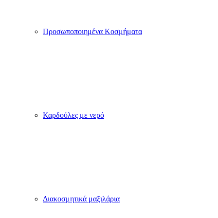
Νονού
Ετικέτες
Νερού για
Βάπτιση
Ετικέτες
Κρασιού
για
Βάπτιση
Μαξιλάρια
Βάπτισης
Μπομπονιέρες
Βάπτισης
Κούπες
Αυτοκόλλητα
για
Σαπουνόφουσκες
Σουπλά
Βάπτισης
Μπομπονιέρες
Βάπτισης
Διακοσμητικά
Λαμπάδας
Φτιάξε το Δικό σου Φωτιστικό Led