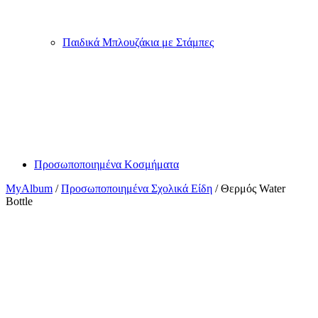
Θερμός
Προσθήκη στο καλάθι
Water
Bottle
ποσότητα
Κάντο δώρο!
Νιώθετε ότι αυτό το προϊόν ταιριάζει απόλυτα σε ένα
φίλο ή αγαπημένο πρόσωπο; Μπορείτε να αγοράσετε μια
δωροκάρτα για αυτό το αντικείμενο!
Κάντο δώρο!