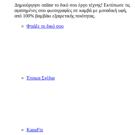
ΚΑΜΒΑΣ
Δημιούργησε online το δικό σου έργο τέχνης! Εκτύπωσε τις
αγαπημένες σου φωτογραφίες σε καμβά με μοναδική υφή,
από 100% βαμβάκι εξαιρετικής ποιότητας.
Φτιάξε το δικό σου
Έτοιμα Σχέδια
KapaFix
Καμβάς με Κάδρο
Δώρα
Δημιούργησε online τα καλύτερα προσωποποιημένα δώρα
Αγίου Βαλεντίνου!
Προσωποποιημένες Κούπες
Custom Mousepads