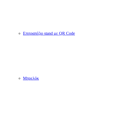
Προσωποποιημένα Κοσμήματα
MyAlbum
/
Προσωποποιημένα Σχολικά Είδη
/ Θερμός Water
Bottle
Προσωποποιημένα Σχολικά Είδη
Θερμός Water Bottle
Οικολογικό, επαναχρησιμοποιούμενο
24.90
€
Περιγραφή
Μπουκάλι Θερμός μισού λίτρου, 500ml