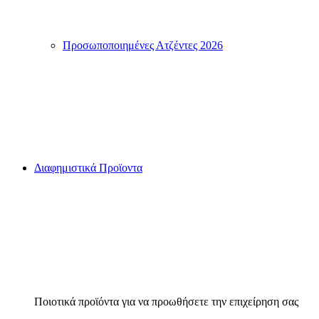
Μπρελόκ
Ατζέντα