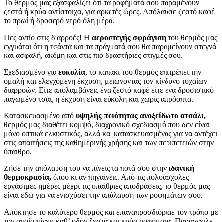
Φωτιστικό Led Δασκάλους
Φωτιστικό Led best Teacher
από
37.00
€
Μόνο
27.00
€
από
37.00
€
Μόνο
27.00
€
Φωτιστικό Led Plexiglass
Φωτιστικό Led Plexiglass
Φτιάξε το δικό σου
Φτιάξε το δικό σου
-28
%
-28
%