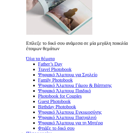
Επίλεξε το δικό σου ανάμεσα σε μία μεγάλη ποικιλία
έτοιμων θεμάτων
Όλα τα θέματα
Father’s Day
Travel Photobook
Ψηφιακό Άλμπουμ για Σχολείο
Family Photobook
Ψηφιακό Άλμπουμ Γάμου & Βάπτισης
Ψηφιακό Άλμπουμ Παιδικό
Photobook for Couples
Guest Photobook
Birthday Photobook
Ψηφιακό Άλμπουμ Εγκυμοσύνης
Ψηφιακό Άλμπουμ Πασχαλινό
Ψηφιακό Άλμπουμ για τη Μητέρα
Φτιάξε το δικό σου