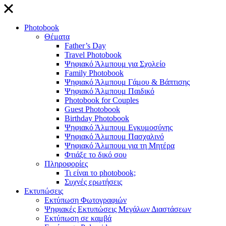
close
Photobook
Θέματα
Father’s Day
Travel Photobook
Ψηφιακό Άλμπουμ για Σχολείο
Family Photobook
Ψηφιακό Άλμπουμ Γάμου & Βάπτισης
Ψηφιακό Άλμπουμ Παιδικό
Photobook for Couples
Guest Photobook
Birthday Photobook
Ψηφιακό Άλμπουμ Εγκυμοσύνης
Ψηφιακό Άλμπουμ Πασχαλινό
Ψηφιακό Άλμπουμ για τη Μητέρα
Φτιάξε το δικό σου
Πληροφορίες
Τι είναι το photobook;
Συχνές ερωτήσεις
Εκτυπώσεις
Εκτύπωση Φωτογραφιών
Ψηφιακές Εκτυπώσεις Μεγάλων Διαστάσεων
Εκτύπωση σε καμβά