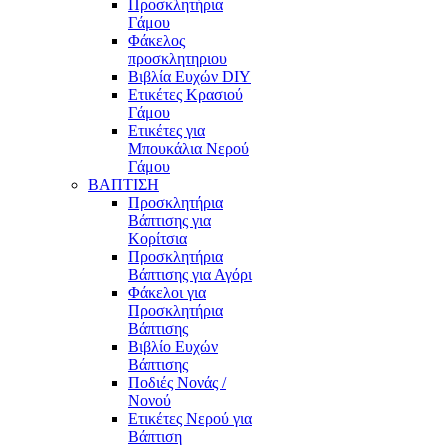
Προσκλητήρια
Γάμου
Φάκελος
προσκλητηριου
Βιβλία Ευχών DIY
Ετικέτες Κρασιού
Γάμου
Ετικέτες για
Μπουκάλια Νερού
Γάμου
ΒΑΠΤΙΣΗ
Προσκλητήρια
Βάπτισης για
Κορίτσια
Προσκλητήρια
Βάπτισης για Αγόρι
Φάκελοι για
Προσκλητήρια
Βάπτισης
Βιβλίο Ευχών
Βάπτισης
Ποδιές Νονάς /
Νονού
Ετικέτες Νερού για
Βάπτιση