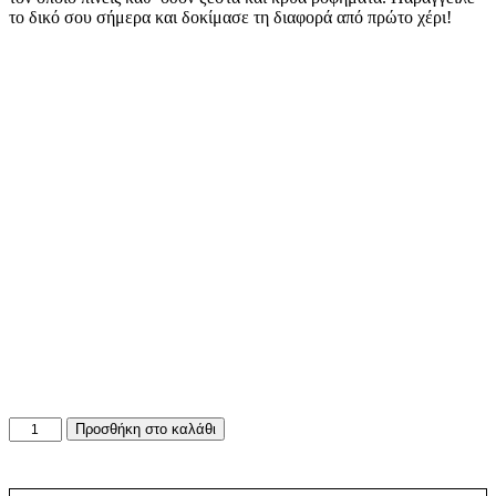
Κούπα με Εκτύπωση
Κούπα με Μήνυμα
από
7.95
από
7.95
Ευχαρίστησε τον καθηγητή
Το πιο ξεχωριστό δώρο για τη