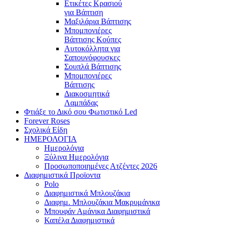
Ετικέτες Κρασιού
για Βάπτιση
Μαξιλάρια Βάπτισης
Μπομπονιέρες
Βάπτισης Κούπες
Αυτοκόλλητα για
Σαπουνόφουσκες
Σουπλά Βάπτισης
Μπομπονιέρες
Βάπτισης
Διακοσμητικά
Λαμπάδας
Φτιάξε το Δικό σου Φωτιστικό Led
Forever Roses
Σχολικά Είδη
ΗΜΕΡΟΛΟΓΙΑ
Ημερολόγια
Ξύλινα Ημερολόγια
Προσωποποιημένες Ατζέντες 2026
Διαφημιστικά Προϊοντα
Polo
Διαφημιστικά Μπλουζάκια
Διαφημ. Μπλουζάκια Μακρυμάνικα
Μπουφάν Αμάνικα Διαφημιστικά
Καπέλα Διαφημιστικά