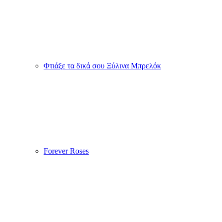
Forever Roses
Σχολικά Είδη
ΗΜΕΡΟΛΟΓΙΑ
Χάρισε τα καλύτερα προσωποποιημένα ημερολόγια τοίχου,
ατζέντες και ανακάλυψε μοναδικά εταιρικά δώρα!
Ημερολόγια