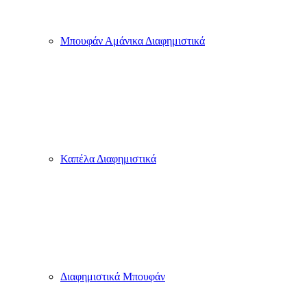
T-Shirt Γυναικεία με Στάμπες
Παιδικά Μπλουζάκια με Στάμπες