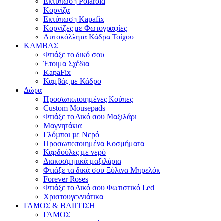
Εκτύπωση Polaroid
Κορνίζα
Εκτύπωση Kapafix
Κορνίζες με Φωτογραφίες
Αυτοκόλλητα Κάδρα Τοίχου
ΚΑΜΒΑΣ
Φτιάξε το δικό σου
Έτοιμα Σχέδια
KapaFix
Καμβάς με Κάδρο
Δώρα
Προσωποποιημένες Κούπες
Custom Mousepads
Φτιάξε το Δικό σου Μαξιλάρι
Μαγνητάκια
Γλόµποι µε Νερό
Προσωποποιημένα Κοσμήματα
Καρδούλες με νερό
Διακοσμητικά μαξιλάρια
Φτιάξε τα δικά σου Ξύλινα Μπρελόκ
Forever Roses
Φτιάξε το Δικό σου Φωτιστικό Led
Χριστουγεννιάτικα
ΓΑΜΟΣ & ΒΑΠΤΙΣΗ
ΓΑΜΟΣ