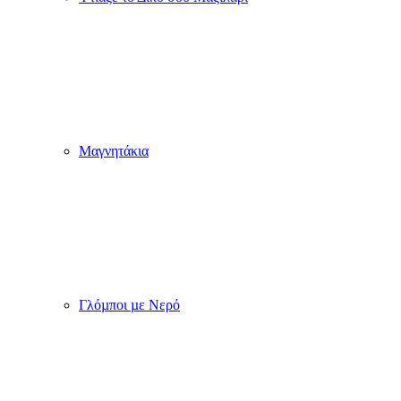
Δώσε μοναδικό στυλ στην εκδήλωση σου με δώρα και
προϊόντα βάπτισης γάμου του mylabum!
ΓΑΜΟΣ
ΒΑΠΤΙΣΗ
Προσκλητήρια
Προσκλητήρια
Γάμου
Βάπτισης
Φάκελος
για
προσκλητηριου
Κορίτσια
Βιβλία
Προσκλητήρια
Ευχών
Βάπτισης
DIY
για
Ετικέτες
Αγόρι
Κρασιού
Φάκελοι
Γάμου
για
Ετικέτες
Προσκλητήρια
για
Βάπτισης
Μπουκάλια
Βιβλίο
Νερού
Ευχών
Γάμου
Βάπτισης
Ποδιές
Νονάς /