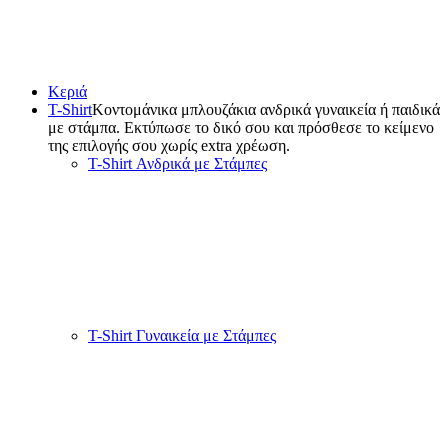
Κατασκευασμένο από
υψηλής ποιότητας ανοξείδωτο ατσάλι,
θερμός μας διαθέτει κομψό, διαχρονικό σχεδιασμό που δεν είναι
μόνο οπτικά ελκυστικός, αλλά και κατασκευασμένος για να αντέχει
στις απαιτήσεις της καθημερινής χρήσης και των περιπετειών στην
ύπαιθρο.
Ζήσε την απόλαυση του να πίνεις τα ποτά σου στην
ιδανική
θερμοκρασία,
όπου κι αν πηγαίνεις. Από τις πολυάσχολες
εργάσιμες ημέρες μέχρι τις υπαίθριες αποδράσεις, το θερμός μας
είναι εδώ για να ενισχύσει την απόλαυση των ροφημάτων σου.
Απόκτησε το καλύτερο θερμός και επαναπροσδιόριαε τον τρόπο με
τον οποίο πίνεις καθ’ οδόν ζεστά και κρύα ροφήματα. Παράγγειλε
το δικό σου σήμερα και δοκίμασε τη διαφορά από πρώτο χέρι!