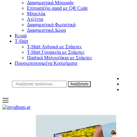
Διαφημιστικά Μπουφάν
Επιτραπέζιο stand με QR Code
Μπρελόκ
Ατζέντα
Διαφημιστικά Φωτιστικά
Διαφημιστικά Δώρα
Κεριά
T-Shirt
T-Shirt Ανδρικά με Στάμπες
T-Shirt Γυναικεία με Στάμπες
Παιδικά Μπλουζάκια με Στάμπες
Προσωποποιημένα Κοσμήματα
Αναζήτηση
Αναζήτηση
για:
open
myalbum.gr
Print your memories online!