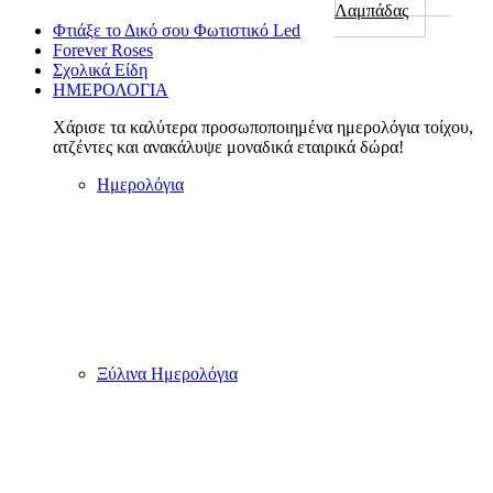
Καπέλα Διαφημιστικά
Διαφημιστικά Μπουφάν
Επιτραπέζιο stand με QR Code