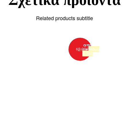
Related products subtitle
από
12.99
€
Μόνο
9.74
€