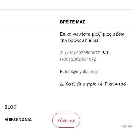
ΒΡΕΙΤΕ ΜΑΣ
Επικοινωνήστε μαζί μας μέσω
τηλεφώνου ή e-mail.
Τ.
(+30) 6979569077
& Τ.
(+30) 2382 081872
E.
info@myalbum.gr
Δ. Χατζηδημητρίου 4, Γιαννιτσά
BLOG
ΕΠΙΚΟΙΝΩΝΙΑ
Σύνδεση
myalbum