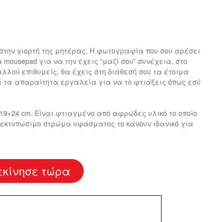
 Κούπες
Αυτοκόλλητα για
Σαπουνόφουσκες
 CODE
ΔΙΑΚΟΣΜΗΤΙΚΆ ΜΑΞΙΛΆΡΙΑ
ΜΠΡΕΛΌΚ
στην γιορτή της μητέρας. Η φωτογραφία που σου αρέσει
ΊΕΣ
ΑΥΤΟΚΌΛΛΗΤΑ ΚΆΔΡΑ ΤΟΊΧΟΥ
 mousepad για να την έχεις “μαζί σου” συνέχεια, στο
 αλλού επιθυμείς. θα έχεις στη διάθεσή σου τα έτοιμα
Μπομπονιέρες Βάπτισης
λα τα απαραίτητα εργαλεία για να το φτιάξεις όπως εσύ
ς
19×24 cm. Είναι φτιαγμένο από αφρώδες υλικό το οποίο
 εκτυπώσιμο στρώμα υφάσματος το κάνουν ιδανικό για
ΙΚΌ LED
ΧΡΙΣΤΟΥΓΕΝΝΙΆΤΙΚΑ
εκίνησε τώρα