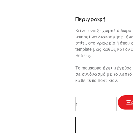
Περιγραφή
Μπομπονιέρες Βάπτισης
ΟΠΟΙΗΜΈΝΑ ΚΟΣΜΉΜΑΤΑ
ΗΜΙΣΤΙΚΆ ΜΠΟΥΦΆΝ
ΕΠΙΤΡΑΠΈΖΙΟ STAND ΜΕ QR
ΚΑΡΔΟΎΛΕΣ ΜΕ ΝΕΡΌ
Κάνε ένα ξεχωριστό δώρο 
ΚΤΎΠΩΣΗ KAPAFIX
ΚΟΡΝΊΖΕΣ ΜΕ ΦΩΤΟΓΡΑΦ
μπορεί να διακοσμήσει ένα
σπίτι, στο γραφείο ή όπου
Σουπλά Βάπτισης
template μας καθώς και ό
θέλεις.
Διακοσμητικά Λαμπάδα
Το mousepad έχει μέγεθος 
σε συνδυασμό με το λεπτό
κάθε τύπο ποντικιού.
ΗΜΙΣΤΙΚΆ ΦΩΤΙΣΤΙΚΆ
FOREVER ROSES
ΦΤΙΆΞΕ ΤΟ ΔΙΚΌ ΣΟΥ ΦΩΤΙΣΤ
ΔΙΑΦΗΜΙΣΤΙΚΆ ΔΏΡΑ
Best
Ξ
mom
ever
ποσότητα