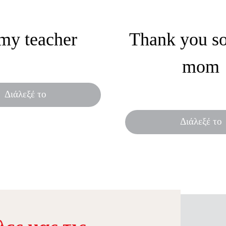
my teacher
Thank you s
mom
τυπο δώρο για την αρχή
ας σχολικής χρονιάς!
Ένα χρήσιμο δώρο για 
Διάλεξέ το
της μητέρας
Διάλεξέ το