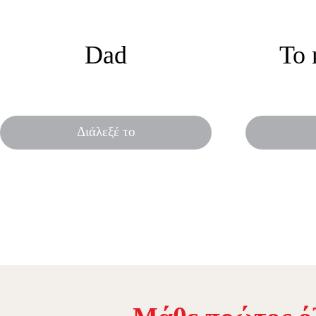
Dad
To 
Mousepad γενεθλίων
Ένα πρωτό
για να μην τα ξεχάσεις ποτέ!
της νέ
Διάλεξέ το