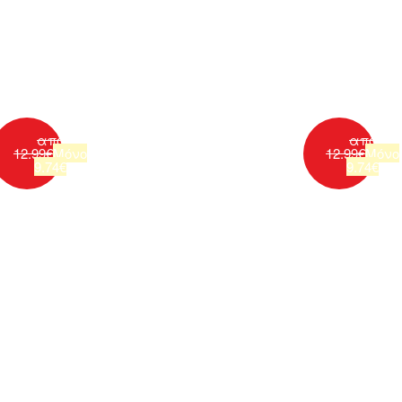
από
από
12.99
€
Μόνο
12.99
€
Μόνο
9.74
€
9.74
€