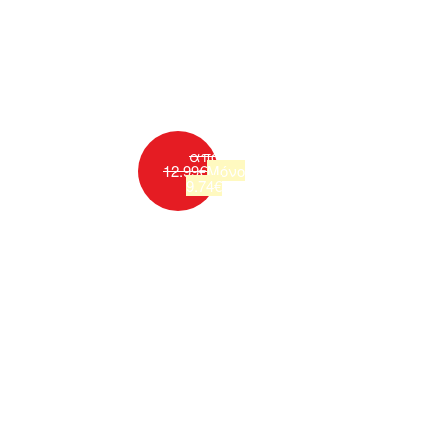
από
12.99
€
Μόνο
9.74
€