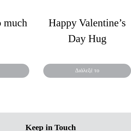
o much
Happy Valentine’s
Day Hug
την γιορτή
Έχε το σύντροφό σου πάντα κοντά
σου!
Διάλεξέ το
Keep in Touch