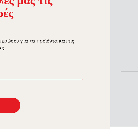
ες µας τις
ρές
μερώσου για τα προϊόντα και τις
ς.