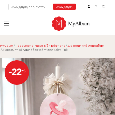
Αναζήτηση
Αναζήτηση
για:
open
myalbum.gr
Print your memories online!
MyAlbum
/
Προσωποποιημένα Είδη Βάφτισης
/
Διακοσμητικά Λαμπάδας
/ Διακοσμητικό Λαμπάδας Βάπτισης Baby Pink
-22
%