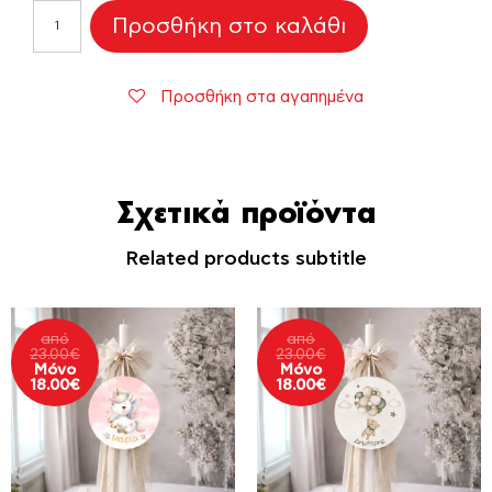
Διακοσμητικό
Προσθήκη στο καλάθι
Λαμπάδας
Βάπτισης
Baby
Προσθήκη στα αγαπημένα
Pink
ποσότητα
Σχετικά προϊόντα
Related products subtitle
από
από
23.00
€
23.00
€
Μόνο
Μόνο
18.00
€
18.00
€