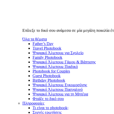
Επίλεξε το δικό σου ανάμεσα σε μία μεγάλη ποικιλία 
Όλα τα θέματα
Father’s Day
Travel Photobook
Ψηφιακό Άλμπουμ για Σχολείο
Family Photobook
Ψηφιακό Άλμπουμ Γάμου & Βάπτισης
Ψηφιακό Άλμπουμ Παιδικό
Photobook for Couples
Guest Photobook
Birthday Photobook
Ψηφιακό Άλμπουμ Εγκυμοσύνης
Ψηφιακό Άλμπουμ Πασχαλινό
Ψηφιακό Άλμπουμ για τη Μητέρα
Φτιάξε το δικό σου
Πληροφορίες
Τι είναι το photobook;
Συχνές ερωτήσεις