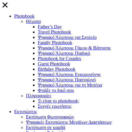
close
Photobook
Θέματα
Father’s Day
Travel Photobook
Ψηφιακό Άλμπουμ για Σχολείο
Family Photobook
Ψηφιακό Άλμπουμ Γάμου & Βάπτισης
Ψηφιακό Άλμπουμ Παιδικό
Photobook for Couples
Guest Photobook
Birthday Photobook
Ψηφιακό Άλμπουμ Εγκυμοσύνης
Ψηφιακό Άλμπουμ Πασχαλινό
Ψηφιακό Άλμπουμ για τη Μητέρα
Φτιάξε το δικό σου
Πληροφορίες
Τι είναι το photobook;
Συχνές ερωτήσεις
Εκτυπώσεις
Εκτύπωση Φωτογραφιών
Ψηφιακές Εκτυπώσεις Μεγάλων Διαστάσεων
Εκτύπωση σε καμβά