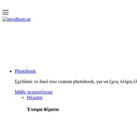
open
myalbum.gr
Print your memories online!
Photobook
Σχεδίασε το δικό σου custom photobook, για να έχεις πλήρη έ
Μάθε περισσότερα
Θέματα
Έτοιμα θέματα