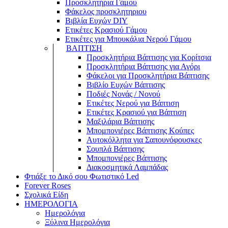
Προσκλητήρια Γάμου
Φάκελος προσκλητηριου
Βιβλία Ευχών DIY
Ετικέτες Κρασιού Γάμου
Ετικέτες για Μπουκάλια Νερού Γάμου
ΒΑΠΤΙΣΗ
Προσκλητήρια Βάπτισης για Κορίτσια
Προσκλητήρια Βάπτισης για Αγόρι
Φάκελοι για Προσκλητήρια Βάπτισης
Βιβλίο Ευχών Βάπτισης
Ποδιές Νονάς / Νονού
Ετικέτες Νερού για Βάπτιση
Ετικέτες Κρασιού για Βάπτιση
Μαξιλάρια Βάπτισης
Μπομπονιέρες Βάπτισης Κούπες
Αυτοκόλλητα για Σαπουνόφουσκες
Σουπλά Βάπτισης
Μπομπονιέρες Βάπτισης
Διακοσμητικά Λαμπάδας
Φτιάξε το Δικό σου Φωτιστικό Led
Forever Roses
Σχολικά Είδη
ΗΜΕΡΟΛΟΓΙΑ
Ημερολόγια
Ξύλινα Ημερολόγια