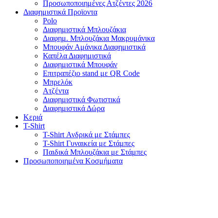
Προσωποποιημένες Ατζέντες 2026
Διαφημιστικά Προϊοντα
Polo
Διαφημιστικά Μπλουζάκια
Διαφημ. Μπλουζάκια Μακρυμάνικα
Μπουφάν Αμάνικα Διαφημιστικά
Καπέλα Διαφημιστικά
Διαφημιστικά Μπουφάν
Επιτραπέζιο stand με QR Code
Μπρελόκ
Ατζέντα
Διαφημιστικά Φωτιστικά
Διαφημιστικά Δώρα
Κεριά
T-Shirt
T-Shirt Ανδρικά με Στάμπες
T-Shirt Γυναικεία με Στάμπες
Παιδικά Μπλουζάκια με Στάμπες
Προσωποποιημένα Κοσμήματα