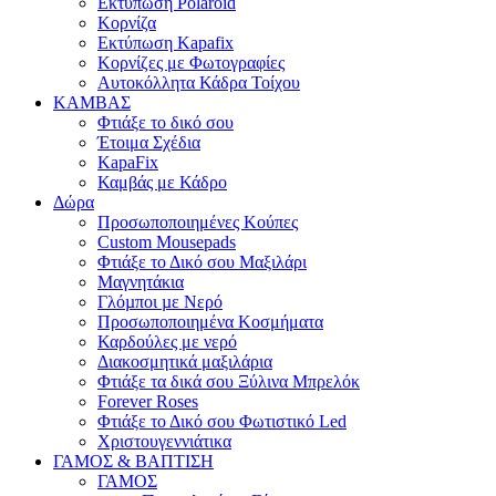
Εκτύπωση Polaroid
Κορνίζα
Εκτύπωση Kapafix
Κορνίζες με Φωτογραφίες
Αυτοκόλλητα Κάδρα Τοίχου
ΚΑΜΒΑΣ
Φτιάξε το δικό σου
Έτοιμα Σχέδια
KapaFix
Καμβάς με Κάδρο
Δώρα
Προσωποποιημένες Κούπες
Custom Mousepads
Φτιάξε το Δικό σου Μαξιλάρι
Μαγνητάκια
Γλόµποι µε Νερό
Προσωποποιημένα Κοσμήματα
Καρδούλες με νερό
Διακοσμητικά μαξιλάρια
Φτιάξε τα δικά σου Ξύλινα Μπρελόκ
Forever Roses
Φτιάξε το Δικό σου Φωτιστικό Led
Χριστουγεννιάτικα
ΓΑΜΟΣ & ΒΑΠΤΙΣΗ
ΓΑΜΟΣ