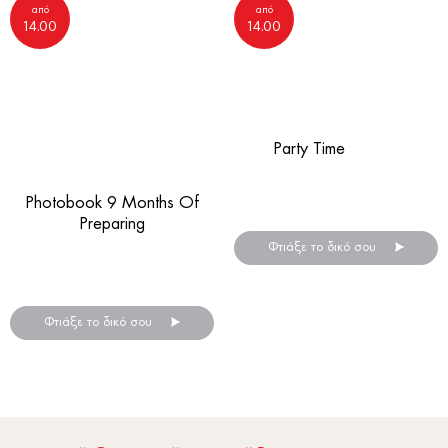
από
από
14.00
14.00
Party Time
Ψηφιακό άλμπουμ
Photobook 9 Months Of
γενεθλίων!
Preparing
Φτιάξε το δικό σου
Άλμπουμ φωτογραφιών
εγκυμοσύνης!
Φτιάξε το δικό σου