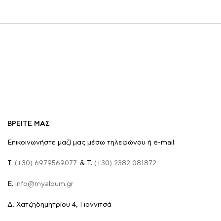
ΒΡΕΙΤΕ ΜΑΣ
Επικοινωνήστε μαζί μας μέσω τηλεφώνου ή e-mail.
Τ.
(+30) 6979569077
& Τ.
(+30) 2382 081872
E.
info@myalbum.gr
Δ. Χατζηδημητρίου 4, Γιαννιτσά