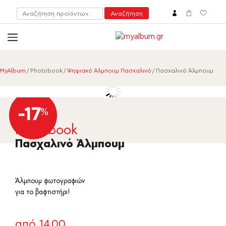
Αναζήτηση
Αναζήτηση
για:
open
myalbum.gr
Print your memories online!
MyAlbum
/ Photobook /
Ψηφιακό Άλμπουμ Πασχαλινό
/ Πασχαλινό Άλμπουμ
-17
%
Photobook
Πασχαλινό Άλμπουμ
Άλμπουμ φωτογραφιών
για το βαφτιστήρι!
από
14.00