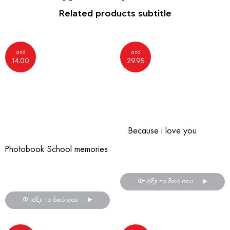
Related products subtitle
από
από
14.00
29.95
Because i love you
Photobook School memories
Δώρο Αγίου Βαλεντίνου
για το αγόρι σου!
Προσωποποιημένα σχολικά
άλμπουμ φωτογραφιών!
Φτιάξε το δικό σου
Φτιάξε το δικό σου