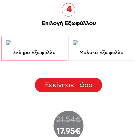
4
Επιλογή Εξωφύλλου
Σκληρό Εξώφυλλο
Μαλακό Εξώφυλλο
Ξεκίνησε τώρα
Original
21.54
€
Η
price
17.95
€