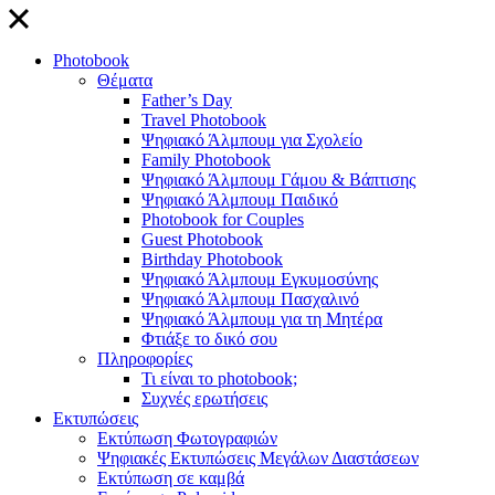
close
Photobook
Θέματα
Father’s Day
Travel Photobook
Ψηφιακό Άλμπουμ για Σχολείο
Family Photobook
Ψηφιακό Άλμπουμ Γάμου & Βάπτισης
Ψηφιακό Άλμπουμ Παιδικό
Photobook for Couples
Guest Photobook
Birthday Photobook
Ψηφιακό Άλμπουμ Εγκυμοσύνης
Ψηφιακό Άλμπουμ Πασχαλινό
Ψηφιακό Άλμπουμ για τη Μητέρα
Φτιάξε το δικό σου
Πληροφορίες
Τι είναι το photobook;
Συχνές ερωτήσεις
Εκτυπώσεις
Εκτύπωση Φωτογραφιών
Ψηφιακές Εκτυπώσεις Μεγάλων Διαστάσεων
Εκτύπωση σε καμβά