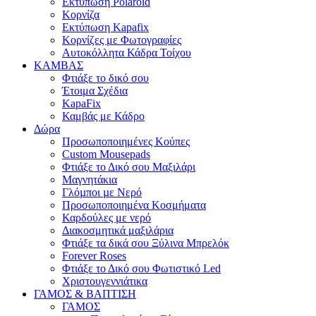
Εκτύπωση Polaroid
Κορνίζα
Εκτύπωση Kapafix
Κορνίζες με Φωτογραφίες
Αυτοκόλλητα Κάδρα Τοίχου
ΚΑΜΒΑΣ
Φτιάξε το δικό σου
Έτοιμα Σχέδια
KapaFix
Καμβάς με Κάδρο
Δώρα
Προσωποποιημένες Κούπες
Custom Mousepads
Φτιάξε το Δικό σου Μαξιλάρι
Μαγνητάκια
Γλόµποι µε Νερό
Προσωποποιημένα Κοσμήματα
Καρδούλες με νερό
Διακοσμητικά μαξιλάρια
Φτιάξε τα δικά σου Ξύλινα Μπρελόκ
Forever Roses
Φτιάξε το Δικό σου Φωτιστικό Led
Χριστουγεννιάτικα
ΓΑΜΟΣ & ΒΑΠΤΙΣΗ
ΓΑΜΟΣ