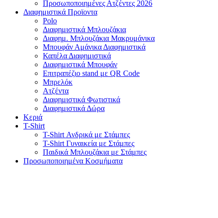
Προσωποποιημένες Ατζέντες 2026
Διαφημιστικά Προϊοντα
Polo
Διαφημιστικά Μπλουζάκια
Διαφημ. Μπλουζάκια Μακρυμάνικα
Μπουφάν Αμάνικα Διαφημιστικά
Καπέλα Διαφημιστικά
Διαφημιστικά Μπουφάν
Επιτραπέζιο stand με QR Code
Μπρελόκ
Ατζέντα
Διαφημιστικά Φωτιστικά
Διαφημιστικά Δώρα
Κεριά
T-Shirt
T-Shirt Ανδρικά με Στάμπες
T-Shirt Γυναικεία με Στάμπες
Παιδικά Μπλουζάκια με Στάμπες
Προσωποποιημένα Κοσμήματα