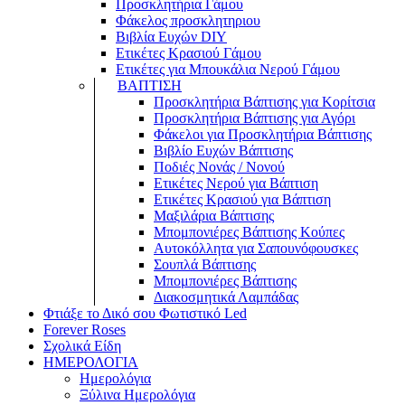
Προσκλητήρια Γάμου
Φάκελος προσκλητηριου
Βιβλία Ευχών DIY
Ετικέτες Κρασιού Γάμου
Ετικέτες για Μπουκάλια Νερού Γάμου
ΒΑΠΤΙΣΗ
Προσκλητήρια Βάπτισης για Κορίτσια
Προσκλητήρια Βάπτισης για Αγόρι
Φάκελοι για Προσκλητήρια Βάπτισης
Βιβλίο Ευχών Βάπτισης
Ποδιές Νονάς / Νονού
Ετικέτες Νερού για Βάπτιση
Ετικέτες Κρασιού για Βάπτιση
Μαξιλάρια Βάπτισης
Μπομπονιέρες Βάπτισης Κούπες
Αυτοκόλλητα για Σαπουνόφουσκες
Σουπλά Βάπτισης
Μπομπονιέρες Βάπτισης
Διακοσμητικά Λαμπάδας
Φτιάξε το Δικό σου Φωτιστικό Led
Forever Roses
Σχολικά Είδη
ΗΜΕΡΟΛΟΓΙΑ
Ημερολόγια
Ξύλινα Ημερολόγια