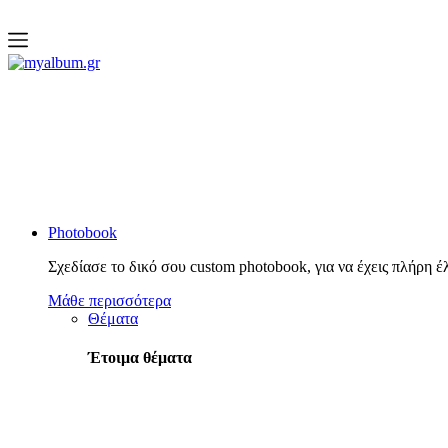
open
myalbum.gr
Print your memories online!
Photobook
Σχεδίασε το δικό σου custom photobook, για να έχεις πλήρη έ
Μάθε περισσότερα
Θέματα
Έτοιμα θέματα