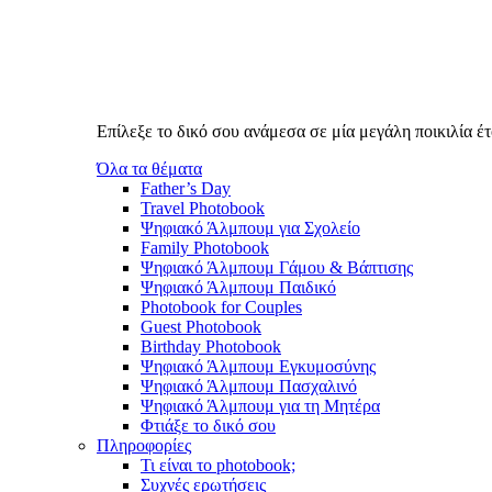
Επίλεξε το δικό σου ανάμεσα σε μία μεγάλη ποικιλία 
Όλα τα θέματα
Father’s Day
Travel Photobook
Ψηφιακό Άλμπουμ για Σχολείο
Family Photobook
Ψηφιακό Άλμπουμ Γάμου & Βάπτισης
Ψηφιακό Άλμπουμ Παιδικό
Photobook for Couples
Guest Photobook
Birthday Photobook
Ψηφιακό Άλμπουμ Εγκυμοσύνης
Ψηφιακό Άλμπουμ Πασχαλινό
Ψηφιακό Άλμπουμ για τη Μητέρα
Φτιάξε το δικό σου
Πληροφορίες
Τι είναι το photobook;
Συχνές ερωτήσεις