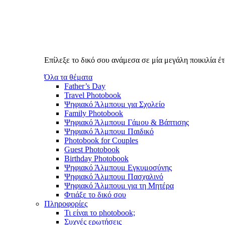
Επίλεξε το δικό σου ανάμεσα σε μία μεγάλη ποικιλία 
Όλα τα θέματα
Father’s Day
Travel Photobook
Ψηφιακό Άλμπουμ για Σχολείο
Family Photobook
Ψηφιακό Άλμπουμ Γάμου & Βάπτισης
Ψηφιακό Άλμπουμ Παιδικό
Photobook for Couples
Guest Photobook
Birthday Photobook
Ψηφιακό Άλμπουμ Εγκυμοσύνης
Ψηφιακό Άλμπουμ Πασχαλινό
Ψηφιακό Άλμπουμ για τη Μητέρα
Φτιάξε το δικό σου
Πληροφορίες
Τι είναι το photobook;
Συχνές ερωτήσεις