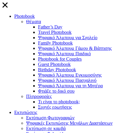
close
Photobook
Θέματα
Father’s Day
Travel Photobook
Ψηφιακό Άλμπουμ για Σχολείο
Family Photobook
Ψηφιακό Άλμπουμ Γάμου & Βάπτισης
Ψηφιακό Άλμπουμ Παιδικό
Photobook for Couples
Guest Photobook
Birthday Photobook
Ψηφιακό Άλμπουμ Εγκυμοσύνης
Ψηφιακό Άλμπουμ Πασχαλινό
Ψηφιακό Άλμπουμ για τη Μητέρα
Φτιάξε το δικό σου
Πληροφορίες
Τι είναι το photobook;
Συχνές ερωτήσεις
Εκτυπώσεις
Εκτύπωση Φωτογραφιών
Ψηφιακές Εκτυπώσεις Μεγάλων Διαστάσεων
Εκτύπωση σε καμβά