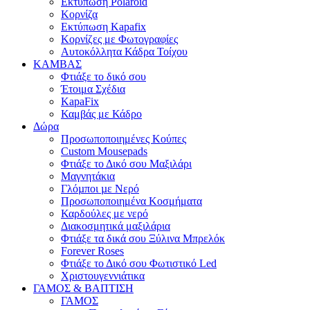
Εκτύπωση Polaroid
Κορνίζα
Εκτύπωση Kapafix
Κορνίζες με Φωτογραφίες
Αυτοκόλλητα Κάδρα Τοίχου
ΚΑΜΒΑΣ
Φτιάξε το δικό σου
Έτοιμα Σχέδια
KapaFix
Καμβάς με Κάδρο
Δώρα
Προσωποποιημένες Κούπες
Custom Mousepads
Φτιάξε το Δικό σου Μαξιλάρι
Μαγνητάκια
Γλόµποι µε Νερό
Προσωποποιημένα Κοσμήματα
Καρδούλες με νερό
Διακοσμητικά μαξιλάρια
Φτιάξε τα δικά σου Ξύλινα Μπρελόκ
Forever Roses
Φτιάξε το Δικό σου Φωτιστικό Led
Χριστουγεννιάτικα
ΓΑΜΟΣ & ΒΑΠΤΙΣΗ
ΓΑΜΟΣ