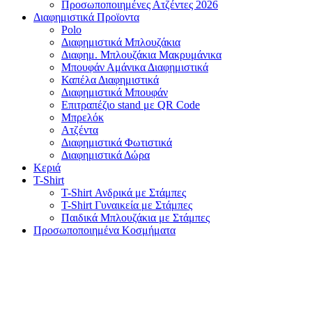
Προσωποποιημένες Ατζέντες 2026
Διαφημιστικά Προϊοντα
Polo
Διαφημιστικά Μπλουζάκια
Διαφημ. Μπλουζάκια Μακρυμάνικα
Μπουφάν Αμάνικα Διαφημιστικά
Καπέλα Διαφημιστικά
Διαφημιστικά Μπουφάν
Επιτραπέζιο stand με QR Code
Μπρελόκ
Ατζέντα
Διαφημιστικά Φωτιστικά
Διαφημιστικά Δώρα
Κεριά
T-Shirt
T-Shirt Ανδρικά με Στάμπες
T-Shirt Γυναικεία με Στάμπες
Παιδικά Μπλουζάκια με Στάμπες
Προσωποποιημένα Κοσμήματα