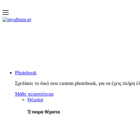
open
myalbum.gr
Print your memories online!
Photobook
Σχεδίασε το δικό σου custom photobook, για να έχεις πλήρη έ
Μάθε περισσότερα
Θέματα
Έτοιμα θέματα