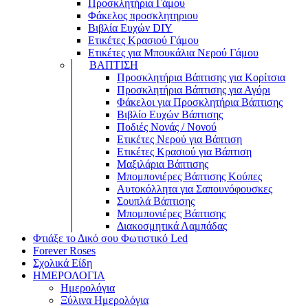
Προσκλητήρια Γάμου
Φάκελος προσκλητηριου
Βιβλία Ευχών DIY
Ετικέτες Κρασιού Γάμου
Ετικέτες για Μπουκάλια Νερού Γάμου
ΒΑΠΤΙΣΗ
Προσκλητήρια Βάπτισης για Κορίτσια
Προσκλητήρια Βάπτισης για Αγόρι
Φάκελοι για Προσκλητήρια Βάπτισης
Βιβλίο Ευχών Βάπτισης
Ποδιές Νονάς / Νονού
Ετικέτες Νερού για Βάπτιση
Ετικέτες Κρασιού για Βάπτιση
Μαξιλάρια Βάπτισης
Μπομπονιέρες Βάπτισης Κούπες
Αυτοκόλλητα για Σαπουνόφουσκες
Σουπλά Βάπτισης
Μπομπονιέρες Βάπτισης
Διακοσμητικά Λαμπάδας
Φτιάξε το Δικό σου Φωτιστικό Led
Forever Roses
Σχολικά Είδη
ΗΜΕΡΟΛΟΓΙΑ
Ημερολόγια
Ξύλινα Ημερολόγια