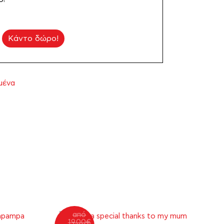
Κάντο δώρο!
μένα
από
19.00
€