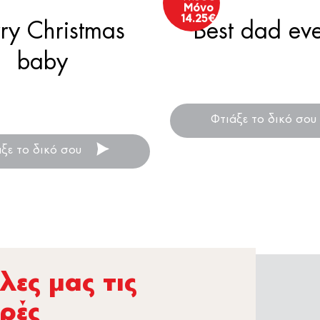
Μόνο
14.25
€
ry Christmas
Best dad ev
baby
Μαξιλάρι κήπου
με φωτογραφίες!
Μαξιλάρι με
ρτινές φωτογραφίες!
Φτιάξε το δικό σου
άξε το δικό σου
ες µας τις
ρές