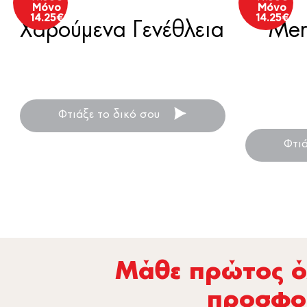
Μόνο
Μόνο
14.25
€
14.25
€
Χαρούμενα Γενέθλεια
Mer
Λινό μαξιλάρι με φωτογραφίες
για την αγαπημένη σου μητέρα!
γιο
Φτιάξε το δικό σου
Φτι
Μάθε πρώτος όλ
προσφο