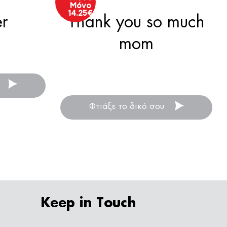
Μόνο
14.25
€
er
Thank you so much
mom
Ένα μοναδικό μαξιλάρι με
φωτογραφίες!
Φτιάξε το δικό σου
Keep in Touch