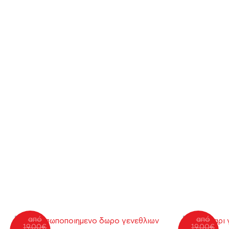
από
από
19.00
€
19.00
€