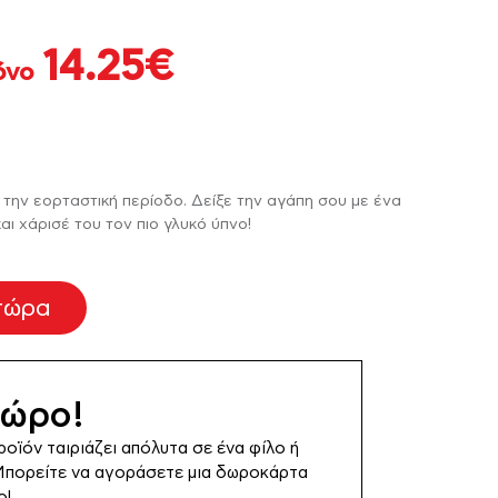
Ποδιές Νονάς /
Ετικέτες Νερού για
ΙΆΞΕ ΤΟ ΔΙΚΌ ΣΟΥ
ΑΦΗΜΙΣΤΙΚΆ ΔΏΡΑ
ΧΡΙΣΤΟΥΓΕΝΝΙΆΤΙΚΑ
Νονού
Βάπτιση
ΦΩΤΙΣΤΙΚΌ LED
αλινό
Ψηφιακό Άλμπουμ για τη Μητέρα
14.25
€
όνο
τικέτες Κρασιού για
Μαξιλάρια Βάπτισης
Βάπτιση
Μπομπονιέρες
Αυτοκόλλητα για
 την εορταστική περίοδο. Δείξε την αγάπη σου με ένα
Βάπτισης Κούπες
Σαπουνόφουσκες
ι χάρισέ του τον πιο γλυκό ύπνο!
Σουπλά Βάπτισης
Μπομπονιέρες
τώρα
Βάπτισης
Διακοσμητικά
δώρο!
Λαμπάδας
ροϊόν ταιριάζει απόλυτα σε ένα φίλο ή
πορείτε να αγοράσετε μια δωροκάρτα
ο!