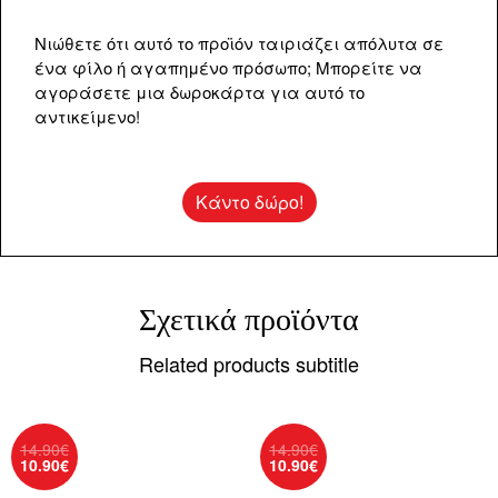
Νιώθετε ότι αυτό το προϊόν ταιριάζει απόλυτα σε
ένα φίλο ή αγαπημένο πρόσωπο; Μπορείτε να
αγοράσετε μια δωροκάρτα για αυτό το
αντικείμενο!
Κάντο δώρο!
Σχετικά προϊόντα
Related products subtitle
Original
Original
14.90
€
14.90
€
price
Η
price
Η
10.90
€
10.90
€
was:
τρέχουσα
was:
τρέχουσα
14.90€.
τιμή
14.90€.
τιμή