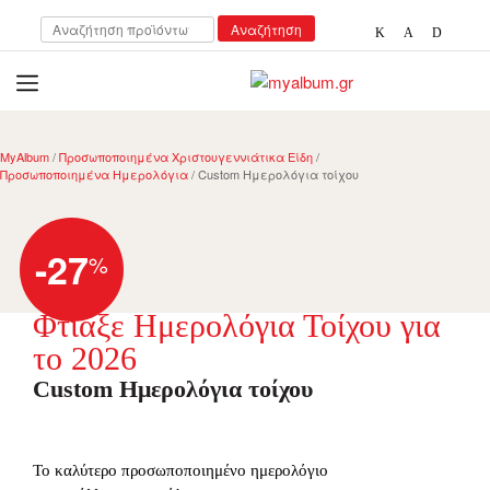
Αναζήτηση
Αναζήτηση
για:
open
myalbum.gr
Print your memories online!
MyAlbum
/
Προσωποποιημένα Χριστουγεννιάτικα Είδη
/
Προσωποποιημένα Ημερολόγια
/ Custom Ημερολόγια τοίχου
-27
%
Φτιάξε Ημερολόγια Τοίχου για
το 2026
Custom Ημερολόγια τοίχου
Το καλύτερο προσωποποιημένο ημερολόγιο