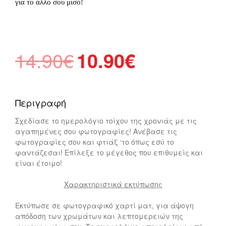
για το άλλο σου μισό!
Original
Η
14.90
€
10.90
€
price
τρέχουσα
was:
τιμή
14.90€.
είναι:
Περιγραφή
10.90€.
Σχεδίασε το ημερολόγιο τοίχου της χρονιάς με τις
αγαπημένες σου φωτογραφίες! Ανέβασε τις
φωτογραφίες σου και φτιάξ ‘το όπως εσύ το
φαντάζεσαι! Επίλεξε το μέγεθος που επιθυμείς και
είναι έτοιμο!
Χαρακτηριστικά εκτύπωσης
Εκτύπωσε σε φωτογραφικό χαρτί ματ, για άψογη
απόδοση των χρωμάτων και λεπτομερειών της