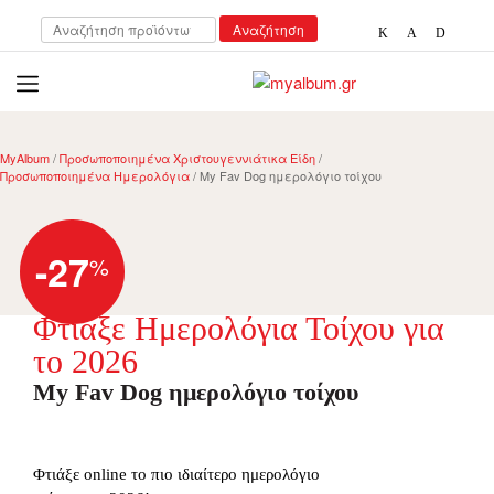
Αναζήτηση
Αναζήτηση
για:
open
myalbum.gr
Print your memories online!
MyAlbum
/
Προσωποποιημένα Χριστουγεννιάτικα Είδη
/
Προσωποποιημένα Ημερολόγια
/ My Fav Dog ημερολόγιο τοίχου
-27
%
Φτιάξε Ημερολόγια Τοίχου για
το 2026
My Fav Dog ημερολόγιο τοίχου
Φτιάξε online το πιο ιδιαίτερο ημερολόγιο