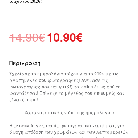
τοίχου του 2026!
Original
Η
14.90
€
10.90
€
price
τρέχουσα
was:
τιμή
14.90€.
είναι:
Περιγραφή
10.90€.
Σχεδίασε το ημερολόγιο τοίχου για το 2024 με τις
αγαπημένες σου φωτογραφίες! Ανέβασε τις
φωτογραφίες σου και φτιάξ ‘το online όπως εσύ το
φαντάζεσαι! Επίλεξε το μέγεθος που επιθυμείς και
είναι έτοιμο!
Χαρακτηριστικά εκτύπωσης ημερολογίου
Η εκτύπωση γίνεται σε φωτογραφικό χαρτί ματ, για
άψογη απόδοση των χρωμάτων και των λεπτομερειών