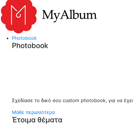
myalbum.gr
Print your memories online!
Photobook
Photobook
Σχεδίασε το δικό σου custom photobook, για να έχε
Μάθε περισσότερα
Έτοιμα θέματα