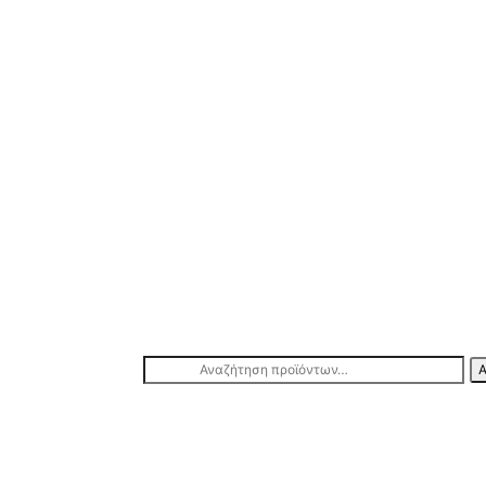
Αναζήτηση
Α
για: